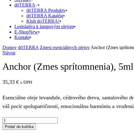
dōTERRA
dōTERRA Produkty
dōTERRA Katalóg
Klub doTERRA!
Legislatíva k lampovým olejom
E-Shop
New
Kontakt
Domov
dōTERRA
Zmesi esenciálnych olejov
Anchor (Zmes sprítomn
Návrat
Anchor (Zmes sprítomnenia), 5ml
35,33
€
s DPH
Esenciálne oleje levandule, cédrového dreva, santalového d
váš pocit spolupatričnosti, emocionálnu harmóniu a vroden
množstvo
Anchor
Pridať do košíka
(Zmes