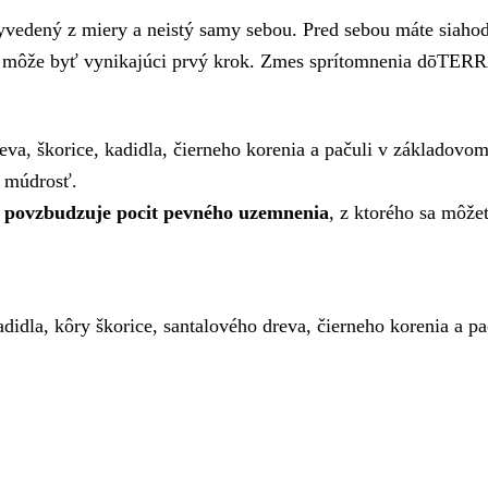
yvedený z miery a neistý samy sebou. Pred sebou máte siahod
ôže byť vynikajúci prvý krok. Zmes sprítomnenia dōTERRA A
reva, škorice, kadidla, čierneho korenia a pačuli v základov
ú múdrosť.
a
povzbudzuje pocit pevného uzemnenia
, z ktorého sa môže
kadidla, kôry škorice, santalového dreva, čierneho korenia a