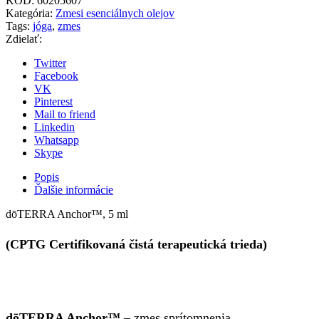
KÓD:
60205607
Kategória:
Zmesi esenciálnych olejov
Tags:
jóga
,
zmes
Zdielať:
Twitter
Facebook
VK
Pinterest
Mail to friend
Linkedin
Whatsapp
Skype
Popis
Ďalšie informácie
dōTERRA Anchor™, 5 ml
(CPTG Certifikovaná čistá terapeutická trieda)
dōTERRA Anchor™
– zmes sprítomnenia.