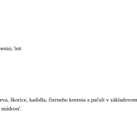
enia), 5ml
reva, škorice, kadidla, čierneho korenia a pačuli v základov
ú múdrosť.