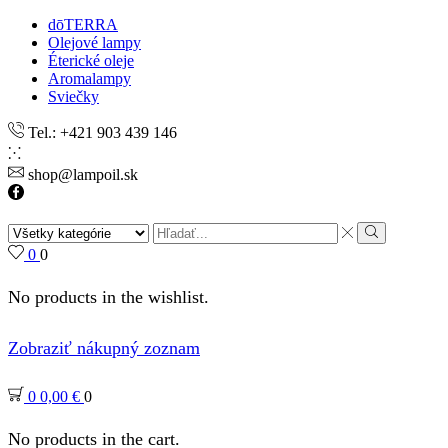
dōTERRA
Olejové lampy
Éterické oleje
Aromalampy
Sviečky
Tel.: +421 903 439 146
shop@lampoil.sk
Facebook
Search
input
Search
0
0
No products in the wishlist.
Zobraziť nákupný zoznam
0
0,00
€
0
No products in the cart.