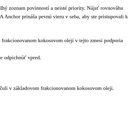
lhý zoznam povinností a neisté priority. Nájsť rovnováhu
nchor prináša pevnú vieru v seba, aby ste pristupovali k
om frakcionovanom kokosovom oleji v tejto zmesi podporia
te odpichnúť vpred.
 pačuli v základovom frakcionovanom kokosovom oleji.