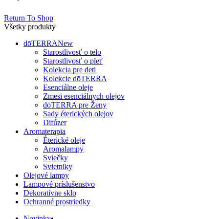
Return To Shop
Všetky produkty
dōTERRA
New
Starostlivosť o telo
Starostlivosť o pleť
Kolekcia pre deti
Kolekcie dōTERRA
Esenciálne oleje
Zmesi esenciálnych olejov
dōTERRA pre Ženy
Sady éterických olejov
Difúzer
Aromaterapia
Éterické oleje
Aromalampy
Sviečky
Svietniky
Olejové lampy
Lampové príslušenstvo
Dekoratívne sklo
Ochranné prostriedky
Novinky