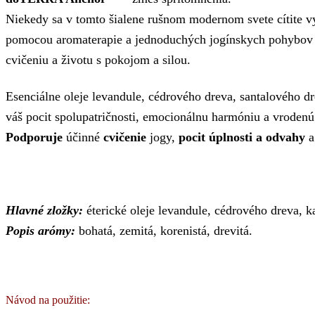
Niekedy sa v tomto šialene rušnom modernom svete cítite v
pomocou aromaterapie a jednoduchých jogínskych pohybov m
cvičeniu a životu s pokojom a silou.
Esenciálne oleje levandule, cédrového dreva, santalového d
váš pocit spolupatričnosti, emocionálnu harmóniu a vroden
Podporuje
účinné
cvičenie
jogy,
pocit úplnosti a odvahy
Hlavné zložky:
éterické oleje levandule, cédrového dreva, 
Popis arómy:
bohatá, zemitá, korenistá, drevitá.
Návod na použitie: