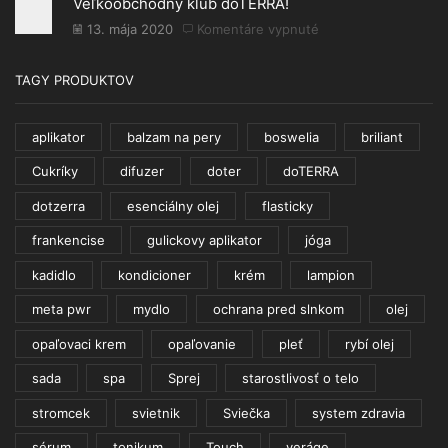
Veľkoobchodný klub doTERRA!
sú
ESENCIÁLNE
13. mája 2020
Komentáre vypnuté
na
OLEJE?
Veľkoobchodný
klub
TAGY PRODUKTOV
doTERRA!
aplikator
balzam na pery
boswelia
briliant
Cukríky
difuzer
doter
doTERRA
dotzerra
esenciálny olej
flasticky
frankencise
gulickovy aplikator
jóga
kadidlo
kondicioner
krém
lampion
meta pwr
mydlo
ochrana pred slnkom
olej
opaľovaci krem
opaľovanie
pleť
rybí olej
sada
spa
Sprej
starostlivosť o telo
stromcek
svietnik
Sviečka
system zdravia
sérum
tonikum
Touch
veráge