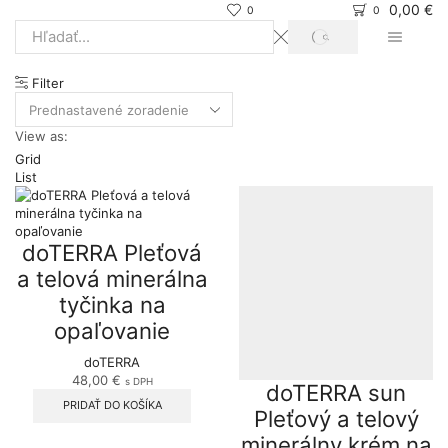
0,00
€
0
0
SEARCH
Search
input
Filter
View as:
Grid
List
doTERRA Pleťová
a telová minerálna
tyčinka na
opaľovanie
doTERRA
48,00
€
s DPH
doTERRA sun
PRIDAŤ DO KOŠÍKA
Pleťový a telový
minerálny krém na