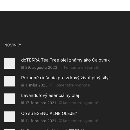
NOVINKY
doTERRA Tea Tree olej známy ako Čajovník
29. augusta 2023
Komentáre vypnuté
na
doTERRA
Prírodné riešenia pre zdravý život plný sily!
Tea
Tree
1. mája 2023
Komentáre vypnuté
na
olej
Prírodné
Levanduľový esenciálny olej
známy
riešenia
ako
pre
17. februára 2021
Komentáre vypnuté
na
Čajovník
zdravý
Levanduľový
Čo sú ESENCIÁLNE OLEJE?
život
esenciálny
plný
olej
11. februára 2021
Komentáre vypnuté
na
sily!
Čo