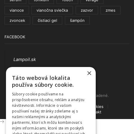
vianoce
vianočna sviečka
zazvor
zmes
zvoncek
čistiaci gel
šampón
FACEBOOK
Lampoil.sk
×
Táto webová lokalita
používa súbory cookie.
Súbory cookie používame na
© www.lampoil.sk | Všetky práva vyhradené.
prispôsobenie obsahu, reklám a analýzu
návštevnosti. Informácie o vašom
Ochrana osobných údajov
Cookies
používaní našej stránky zdieľame aj s
Obchodné podmienky
Kontakt
našimi reklamnými a analytickými
partnermi, ktorí ich môžu kombinovať s
inými informáciami, ktoré ste im poskytli
alebo ktoré zhromaždili pri používaní ich