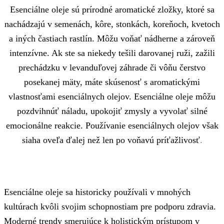
Esenciálne oleje sú prírodné aromatické zložky, ktoré sa
nachádzajú v semenách, kôre, stonkách, koreňoch, kvetoch
a iných častiach rastlín. Môžu voňať nádherne a zároveň
intenzívne. Ak ste sa niekedy tešili darovanej ruži, zažili
prechádzku v levanduľovej záhrade či vôňu čerstvo
posekanej mäty, máte skúsenosť s aromatickými
vlastnosťami esenciálnych olejov. Esenciálne oleje môžu
pozdvihnúť náladu, upokojiť zmysly a vyvolať silné
emocionálne reakcie. Používanie esenciálnych olejov však
siaha oveľa ďalej než len po voňavú príťažlivosť
.
Esenciálne oleje sa historicky používali v mnohých
kultúrach kvôli svojim schopnostiam pre podporu zdravia.
Moderné trendy smerujúce k holistickým prístupom v