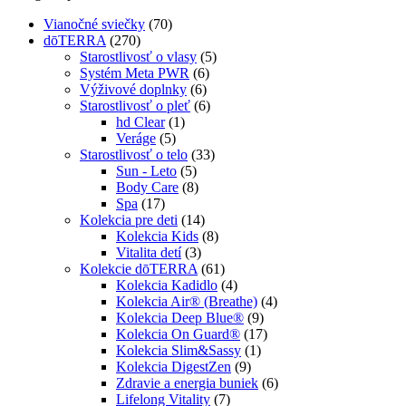
Vianočné sviečky
(70)
dōTERRA
(270)
Starostlivosť o vlasy
(5)
Systém Meta PWR
(6)
Výživové doplnky
(6)
Starostlivosť o pleť
(6)
hd Clear
(1)
Veráge
(5)
Starostlivosť o telo
(33)
Sun - Leto
(5)
Body Care
(8)
Spa
(17)
Kolekcia pre deti
(14)
Kolekcia Kids
(8)
Vitalita detí
(3)
Kolekcie dōTERRA
(61)
Kolekcia Kadidlo
(4)
Kolekcia Air® (Breathe)
(4)
Kolekcia Deep Blue®
(9)
Kolekcia On Guard®
(17)
Kolekcia Slim&Sassy
(1)
Kolekcia DigestZen
(9)
Zdravie a energia buniek
(6)
Lifelong Vitality
(7)