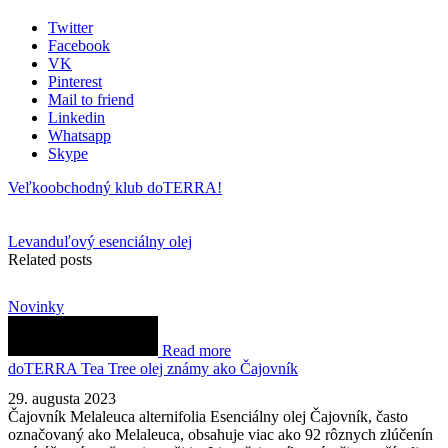
Twitter
Facebook
VK
Pinterest
Mail to friend
Linkedin
Whatsapp
Skype
Veľkoobchodný klub doTERRA!
Levanduľový esenciálny olej
Related posts
Novinky
Read more
doTERRA Tea Tree olej známy ako Čajovník
29. augusta 2023
Čajovník Melaleuca alternifolia Esenciálny olej Čajovník, často
označovaný ako Melaleuca, obsahuje viac ako 92 rôznych zlúčenín