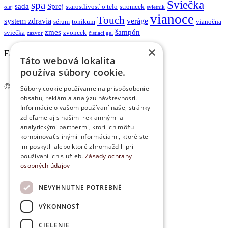
Sviečka
spa
sada
Sprej
starostlivosť o telo
stromcek
olej
svietnik
vianoce
Touch
system zdravia
veráge
sérum
tonikum
vianočna
zmes
šampón
sviečka
zvoncek
zazvor
čistiaci gel
×
Facebook
Táto webová lokalita
používa súbory cookie.
© www.lampoil.sk | Všetky práva vyhradené.
Súbory cookie používame na prispôsobenie
obsahu, reklám a analýzu návštevnosti.
Ochrana osobných údajov
Informácie o vašom používaní našej stránky
Cookies
zdieľame aj s našimi reklamnými a
Obchodné podmienky
analytickými partnermi, ktorí ich môžu
Kontakt
kombinovať s inými informáciami, ktoré ste
im poskytli alebo ktoré zhromaždili pri
používaní ich služieb.
Zásady ochrany
osobných údajov
NEVYHNUTNE POTREBNÉ
VÝKONNOSŤ
CIELENIE