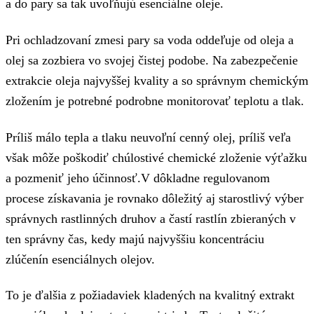
a do pary sa tak uvoľňujú esenciálne oleje.
Pri ochladzovaní zmesi pary sa voda oddeľuje od oleja a
olej sa zozbiera vo svojej čistej podobe. Na zabezpečenie
extrakcie oleja najvyššej kvality a so správnym chemickým
zložením je potrebné podrobne monitorovať teplotu a tlak.
Príliš málo tepla a tlaku neuvoľní cenný olej, príliš veľa
však môže poškodiť chúlostivé chemické zloženie výťažku
a pozmeniť jeho účinnosť.V dôkladne regulovanom
procese získavania je rovnako dôležitý aj starostlivý výber
správnych rastlinných druhov a častí rastlín zbieraných v
ten správny čas, kedy majú najvyššiu koncentráciu
zlúčenín esenciálnych olejov.
To je ďalšia z požiadaviek kladených na kvalitný extrakt