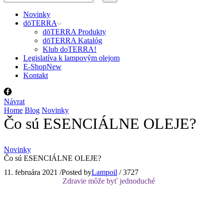
input
Search
Novinky
dōTERRA
dōTERRA Produkty
dōTERRA Katalóg
Klub doTERRA!
Legislatíva k lampovým olejom
E-Shop
New
Kontakt
Facebook
Návrat
Home
Blog
Novinky
Čo sú ESENCIÁLNE OLEJE?
Novinky
Čo sú ESENCIÁLNE OLEJE?
11. februára 2021
/
Posted by
Lampoil
/
3727
Zdravie môže byť jednoduché