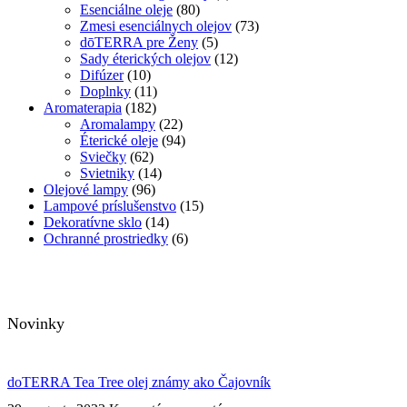
Esenciálne oleje
(80)
Zmesi esenciálnych olejov
(73)
dōTERRA pre Ženy
(5)
Sady éterických olejov
(12)
Difúzer
(10)
Doplnky
(11)
Aromaterapia
(182)
Aromalampy
(22)
Éterické oleje
(94)
Sviečky
(62)
Svietniky
(14)
Olejové lampy
(96)
Lampové príslušenstvo
(15)
Dekoratívne sklo
(14)
Ochranné prostriedky
(6)
Novinky
doTERRA Tea Tree olej známy ako Čajovník