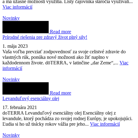
a má úžasné možnosti využitia. Listy čajovníka stáročia využívali...
Viac informácií
Novinky
Read more
Prírodné riešenia pre zdravý život plný sily!
1. mája 2023
Vaša voľba prevziať zodpovednosť za svoje celistvé zdravie do
vlastných rúk, ponúka nové možnosti ako žiť naplno v
každodennom živote. dōTERRA, v latinčine „dar Zeme“,...
Viac
informácií
Novinky
Read more
Levanduľový esenciálny olej
17. februára 2021
doTERRA Levanduľový esenciálny olej Esenciálny olej z
levandule, ktorý pochádza zo svojej rodnej Európy, je upokojujúci.
Ľudia si ho už tisícky rokov vážia pre jeho...
Viac informácií
Novinky