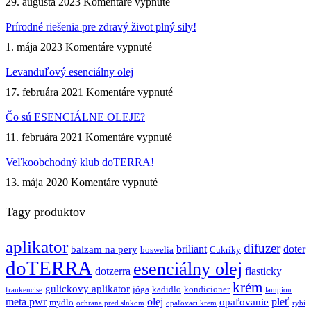
na
29. augusta 2023
Komentáre vypnuté
doTERRA
Tea
Prírodné riešenia pre zdravý život plný sily!
Tree
na
1. mája 2023
Komentáre vypnuté
olej
Prírodné
známy
riešenia
Levanduľový esenciálny olej
ako
pre
Čajovník
na
17. februára 2021
Komentáre vypnuté
zdravý
Levanduľový
život
esenciálny
Čo sú ESENCIÁLNE OLEJE?
plný
olej
sily!
na
11. februára 2021
Komentáre vypnuté
Čo
sú
Veľkoobchodný klub doTERRA!
ESENCIÁLNE
na
13. mája 2020
Komentáre vypnuté
OLEJE?
Veľkoobchodný
klub
Tagy produktov
doTERRA!
aplikator
difuzer
briliant
doter
balzam na pery
boswelia
Cukríky
doTERRA
esenciálny olej
dotzerra
flasticky
krém
gulickovy aplikator
jóga
kadidlo
kondicioner
frankencise
lampion
meta pwr
olej
pleť
opaľovanie
mydlo
ochrana pred slnkom
opaľovaci krem
rybí