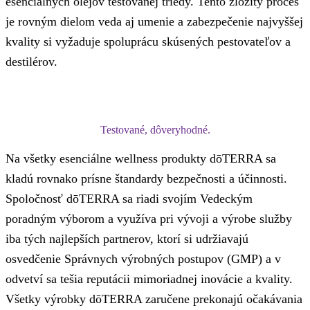
esenciálnych olejov testovanej triedy. Tento zložitý proces
je rovným dielom veda aj umenie a zabezpečenie najvyššej
kvality si vyžaduje spoluprácu skúsených pestovateľov a
destilérov.
Testované, dôveryhodné.
Na všetky esenciálne wellness produkty dōTERRA sa
kladú rovnako prísne štandardy bezpečnosti a účinnosti.
Spoločnosť dōTERRA sa riadi svojím Vedeckým
poradným výborom a využíva pri vývoji a výrobe služby
iba tých najlepších partnerov, ktorí si udržiavajú
osvedčenie Správnych výrobných postupov (GMP) a v
odvetví sa tešia reputácii mimoriadnej inovácie a kvality.
Všetky výrobky dōTERRA zaručene prekonajú očakávania