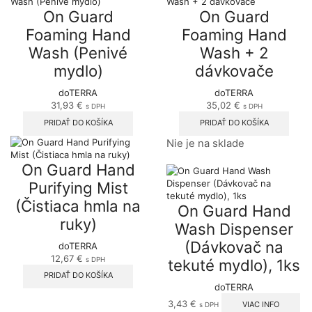
On Guard
On Guard
Foaming Hand
Foaming Hand
Wash (Penivé
Wash + 2
mydlo)
dávkovače
doTERRA
doTERRA
31,93
€
35,02
€
s DPH
s DPH
PRIDAŤ DO KOŠÍKA
PRIDAŤ DO KOŠÍKA
Nie je na sklade
On Guard Hand
Purifying Mist
(Čistiaca hmla na
On Guard Hand
ruky)
Wash Dispenser
(Dávkovač na
doTERRA
12,67
€
s DPH
tekuté mydlo), 1ks
PRIDAŤ DO KOŠÍKA
doTERRA
3,43
€
VIAC INFO
s DPH