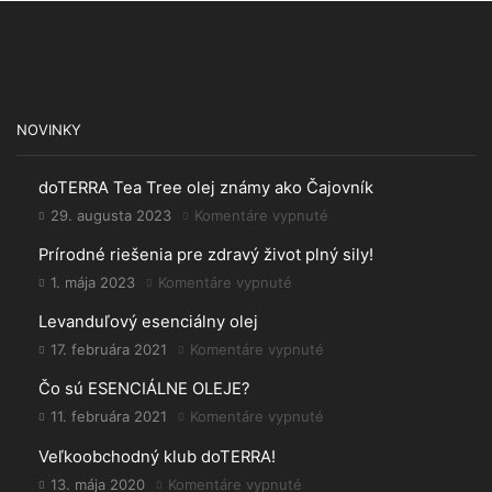
NOVINKY
doTERRA Tea Tree olej známy ako Čajovník
29. augusta 2023
Komentáre vypnuté
na
doTERRA
Prírodné riešenia pre zdravý život plný sily!
Tea
Tree
1. mája 2023
Komentáre vypnuté
na
olej
Prírodné
Levanduľový esenciálny olej
známy
riešenia
ako
pre
17. februára 2021
Komentáre vypnuté
na
Čajovník
zdravý
Levanduľový
Čo sú ESENCIÁLNE OLEJE?
život
esenciálny
plný
olej
11. februára 2021
Komentáre vypnuté
na
sily!
Čo
Veľkoobchodný klub doTERRA!
sú
ESENCIÁLNE
13. mája 2020
Komentáre vypnuté
na