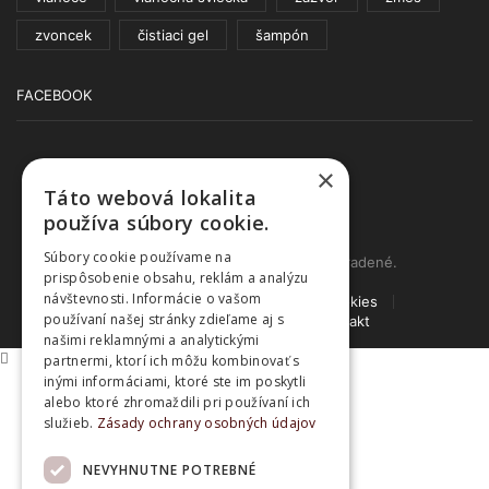
zvoncek
čistiaci gel
šampón
FACEBOOK
×
Táto webová lokalita
používa súbory cookie.
Súbory cookie používame na
© www.lampoil.sk | Všetky práva vyhradené.
prispôsobenie obsahu, reklám a analýzu
návštevnosti. Informácie o vašom
Ochrana osobných údajov
Cookies
používaní našej stránky zdieľame aj s
Obchodné podmienky
Kontakt
našimi reklamnými a analytickými
partnermi, ktorí ich môžu kombinovať s
inými informáciami, ktoré ste im poskytli
alebo ktoré zhromaždili pri používaní ich
služieb.
Zásady ochrany osobných údajov
NEVYHNUTNE POTREBNÉ