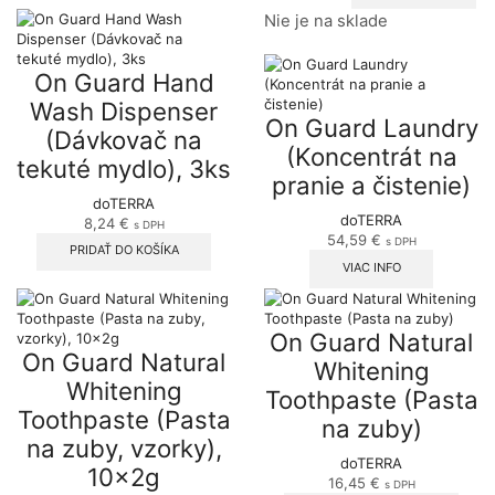
Nie je na sklade
On Guard Hand
Wash Dispenser
On Guard Laundry
(Dávkovač na
(Koncentrát na
tekuté mydlo), 3ks
pranie a čistenie)
doTERRA
doTERRA
8,24
€
s DPH
54,59
€
s DPH
PRIDAŤ DO KOŠÍKA
VIAC INFO
On Guard Natural
On Guard Natural
Whitening
Whitening
Toothpaste (Pasta
Toothpaste (Pasta
na zuby)
na zuby, vzorky),
doTERRA
10x2g
16,45
€
s DPH