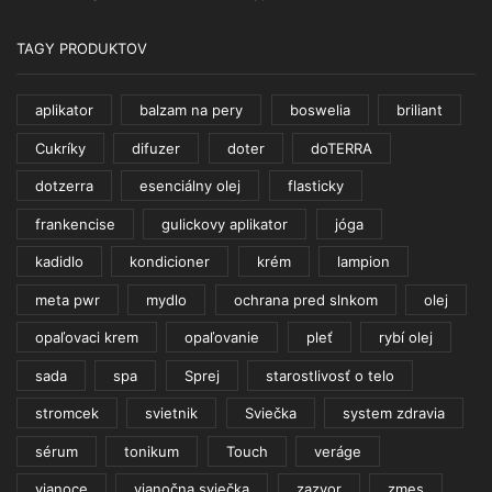
OLEJE?
Veľkoobchodný
klub
TAGY PRODUKTOV
doTERRA!
aplikator
balzam na pery
boswelia
briliant
Cukríky
difuzer
doter
doTERRA
dotzerra
esenciálny olej
flasticky
frankencise
gulickovy aplikator
jóga
kadidlo
kondicioner
krém
lampion
meta pwr
mydlo
ochrana pred slnkom
olej
opaľovaci krem
opaľovanie
pleť
rybí olej
sada
spa
Sprej
starostlivosť o telo
stromcek
svietnik
Sviečka
system zdravia
sérum
tonikum
Touch
veráge
vianoce
vianočna sviečka
zazvor
zmes