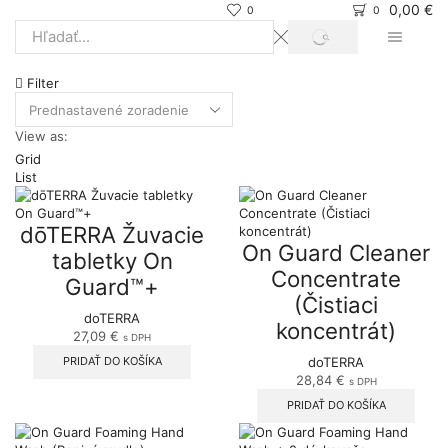
0,00
€
0
0
SEARCH
Search
input
Filter
View as:
Grid
List
dōTERRA Žuvacie
On Guard Cleaner
tabletky On
Concentrate
Guard™+
(Čistiaci
doTERRA
koncentrát)
27,09
€
s DPH
PRIDAŤ DO KOŠÍKA
doTERRA
28,84
€
s DPH
PRIDAŤ DO KOŠÍKA