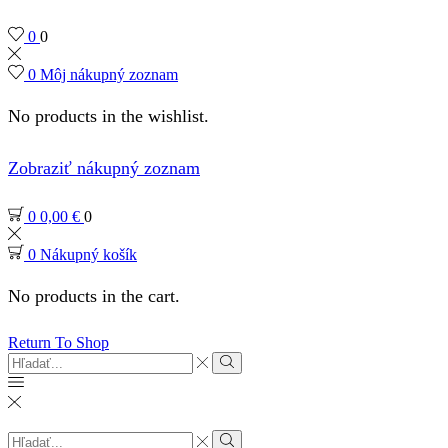
0
0
0
Môj nákupný zoznam
No products in the wishlist.
Zobraziť nákupný zoznam
0
0,00
€
0
0
Nákupný košík
No products in the cart.
Return To Shop
Search
input
Search
Search