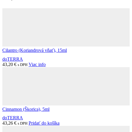
Cilantro (Koriandrová vňať), 15ml
doTERRA
43,20
€
Viac info
s DPH
Cinnamon (Škorica), 5ml
doTERRA
43,26
€
Pridať do košíka
s DPH