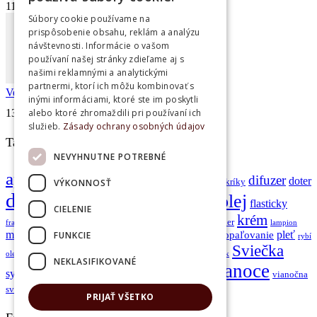
na
11. februára 2021
Komentáre vypnuté
Čo
Súbory cookie používame na
sú
prispôsobenie obsahu, reklám a analýzu
ESENCIÁLNE
návštevnosti. Informácie o vašom
OLEJE?
používaní našej stránky zdieľame aj s
našimi reklamnými a analytickými
partnermi, ktorí ich môžu kombinovať s
Veľkoobchodný klub doTERRA!
inými informáciami, ktoré ste im poskytli
na
13. mája 2020
Komentáre vypnuté
alebo ktoré zhromaždili pri používaní ich
Veľkoobchodný
služieb.
Zásady ochrany osobných údajov
klub
Tagy produktov
doTERRA!
NEVYHNUTNE POTREBNÉ
aplikator
difuzer
briliant
doter
balzam na pery
VÝKONNOSŤ
boswelia
Cukríky
doTERRA
esenciálny olej
dotzerra
flasticky
CIELENIE
krém
gulickovy aplikator
jóga
kadidlo
kondicioner
frankencise
lampion
meta pwr
olej
pleť
FUNKCIE
opaľovanie
mydlo
ochrana pred slnkom
opaľovaci krem
rybí
Sviečka
spa
sada
Sprej
starostlivosť o telo
stromcek
olej
svietnik
NEKLASIFIKOVANÉ
vianoce
Touch
system zdravia
veráge
sérum
tonikum
vianočna
zmes
šampón
sviečka
zvoncek
zazvor
čistiaci gel
PRIJAŤ VŠETKO