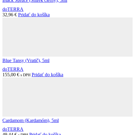
Black Spruce (Smrek čierny), 5ml
doTERRA
32,96
€
Pridať do košíka
Blue Tansy (Vratič), 5ml
doTERRA
155,00
€
Pridať do košíka
s DPH
Cardamom (Kardamóm), 5ml
doTERRA
49,44
€
Pridať do košíka
s DPH