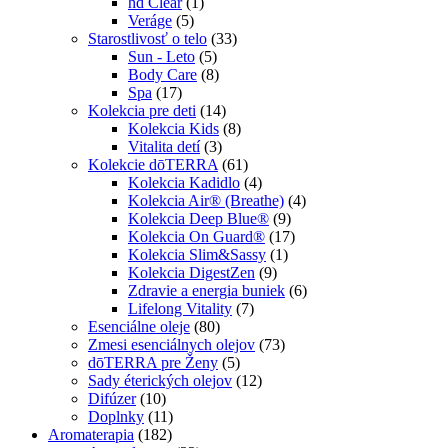
hd Clear
(1)
Veráge
(5)
Starostlivosť o telo
(33)
Sun - Leto
(5)
Body Care
(8)
Spa
(17)
Kolekcia pre deti
(14)
Kolekcia Kids
(8)
Vitalita detí
(3)
Kolekcie dōTERRA
(61)
Kolekcia Kadidlo
(4)
Kolekcia Air® (Breathe)
(4)
Kolekcia Deep Blue®
(9)
Kolekcia On Guard®
(17)
Kolekcia Slim&Sassy
(1)
Kolekcia DigestZen
(9)
Zdravie a energia buniek
(6)
Lifelong Vitality
(7)
Esenciálne oleje
(80)
Zmesi esenciálnych olejov
(73)
dōTERRA pre Ženy
(5)
Sady éterických olejov
(12)
Difúzer
(10)
Doplnky
(11)
Aromaterapia
(182)