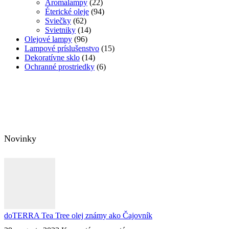
Aromalampy
(22)
Éterické oleje
(94)
Sviečky
(62)
Svietniky
(14)
Olejové lampy
(96)
Lampové príslušenstvo
(15)
Dekoratívne sklo
(14)
Ochranné prostriedky
(6)
Novinky
doTERRA Tea Tree olej známy ako Čajovník