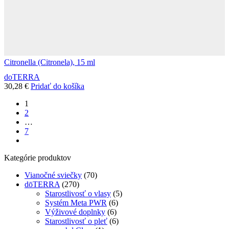
Citronella (Citronela), 15 ml
doTERRA
30,28
€
Pridať do košíka
1
2
…
7
next
Kategórie produktov
Vianočné sviečky
(70)
dōTERRA
(270)
Starostlivosť o vlasy
(5)
Systém Meta PWR
(6)
Výživové doplnky
(6)
Starostlivosť o pleť
(6)