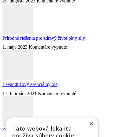
na
29. augusta 2023
Komentáre vypnuté
doTERRA
Tea
Tree
olej
známy
ako
Prírodné riešenia pre zdravý život plný sily!
Čajovník
na
1. mája 2023
Komentáre vypnuté
Prírodné
riešenia
pre
zdravý
život
plný
Levanduľový esenciálny olej
sily!
na
17. februára 2021
Komentáre vypnuté
Levanduľový
esenciálny
olej
×
Táto webová lokalita
Čo sú ESENCIÁLNE OLEJE?
používa súbory cookie.