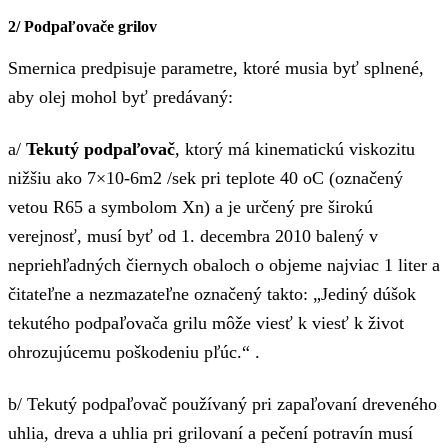
2/ Podpaľovače grilov
Smernica predpisuje parametre, ktoré musia byť splnené,
aby olej mohol byť predávaný:
a/
Tekutý podpaľovač
, ktorý má kinematickú viskozitu
nižšiu ako 7×10-6m2 /sek pri teplote 40 oC (označený
vetou R65 a symbolom Xn) a je určený pre širokú
verejnosť, musí byť od 1. decembra 2010 balený v
nepriehľadných čiernych obaloch o objeme najviac 1 liter a
čitateľne a nezmazateľne označený takto: „Jediný dúšok
tekutého podpaľovača grilu môže viesť k viesť k život
ohrozujúcemu poškodeniu pľúc.“ .
b/ Tekutý podpaľovač používaný pri zapaľovaní dreveného
uhlia, dreva a uhlia pri grilovaní a pečení potravín musí