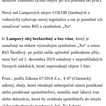
škodlivé vlastnosti týchto olejov pri ich prieniku do pľúc).
Nový rad Lampových olejov COLOR (farebných a
voňavých) vyhovuje novej legislatíve a nie je potrebné ich
označovať vetou R65 a symbolom „Xn“.
b/
Lampový olej
bezfarebný a bez vône
, ktorý je
označený na etikete výstražným symbolom „Xn“ a vetou
R65 Škodlivý: po požití môže spôsobiť poškodenie pľúc,
musí byť od 1. decembra 2010 zabalený v nepriehľadných
čiernych nádobách, ktoré nepresahujú objem 1 liter.
Pozn.: podľa Zákona 67/2010 Z.z., § 47 (Chemický
zákon), obaly, ktoré obsahujú nebezpečné zmesi ponúkané
alebo predávané spotrebiteľovi, nemôžu mať lákavý tvar
alebo dekoráciu, ktorá by uvádzala spotrebiteľa do omylu
alebo vzbudzovala zvedavosť detí. Na balenie