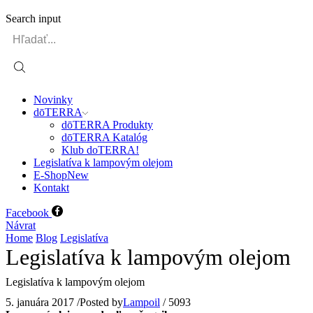
Search input
Novinky
dōTERRA
dōTERRA Produkty
dōTERRA Katalóg
Klub doTERRA!
Legislatíva k lampovým olejom
E-Shop
New
Kontakt
Facebook
Návrat
Home
Blog
Legislatíva
Legislatíva k lampovým olejom
Legislatíva k lampovým olejom
5. januára 2017
/
Posted by
Lampoil
/
5093