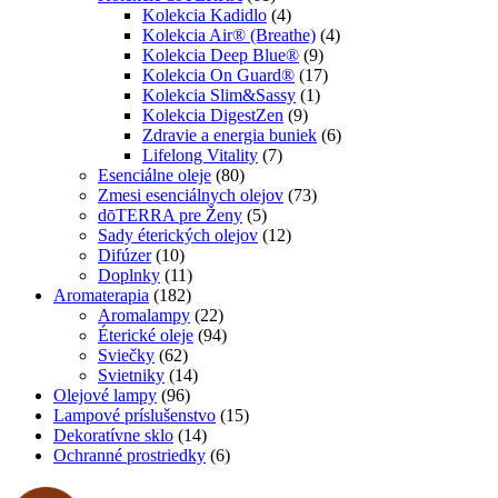
Kolekcia Kadidlo
(4)
Kolekcia Air® (Breathe)
(4)
Kolekcia Deep Blue®
(9)
Kolekcia On Guard®
(17)
Kolekcia Slim&Sassy
(1)
Kolekcia DigestZen
(9)
Zdravie a energia buniek
(6)
Lifelong Vitality
(7)
Esenciálne oleje
(80)
Zmesi esenciálnych olejov
(73)
dōTERRA pre Ženy
(5)
Sady éterických olejov
(12)
Difúzer
(10)
Doplnky
(11)
Aromaterapia
(182)
Aromalampy
(22)
Éterické oleje
(94)
Sviečky
(62)
Svietniky
(14)
Olejové lampy
(96)
Lampové príslušenstvo
(15)
Dekoratívne sklo
(14)
Ochranné prostriedky
(6)