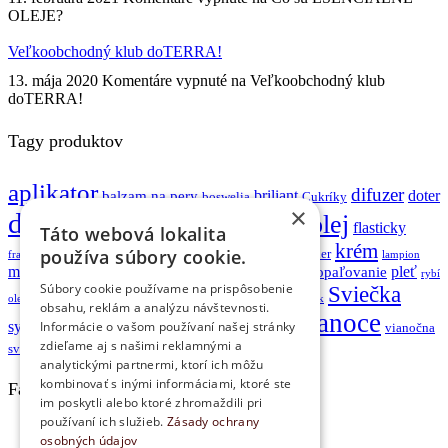
OLEJE?
Veľkoobchodný klub doTERRA!
13. mája 2020
Komentáre vypnuté
na Veľkoobchodný klub
doTERRA!
Tagy produktov
aplikator
difuzer
briliant
doter
balzam na pery
boswelia
Cukríky
×
doTERRA
esenciálny olej
dotzerra
flasticky
Táto webová lokalita
krém
gulickovy aplikator
používa súbory cookie.
jóga
kadidlo
kondicioner
frankencise
lampion
meta pwr
olej
pleť
opaľovanie
mydlo
ochrana pred slnkom
opaľovaci krem
rybí
Súbory cookie používame na prispôsobenie
Sviečka
spa
sada
Sprej
starostlivosť o telo
stromcek
olej
svietnik
obsahu, reklám a analýzu návštevnosti.
vianoce
Touch
system zdravia
veráge
Informácie o vašom používaní našej stránky
sérum
tonikum
vianočna
zdieľame aj s našimi reklamnými a
zmes
šampón
sviečka
zvoncek
zazvor
čistiaci gel
analytickými partnermi, ktorí ich môžu
kombinovať s inými informáciami, ktoré ste
Facebook
im poskytli alebo ktoré zhromaždili pri
používaní ich služieb.
Zásady ochrany
osobných údajov