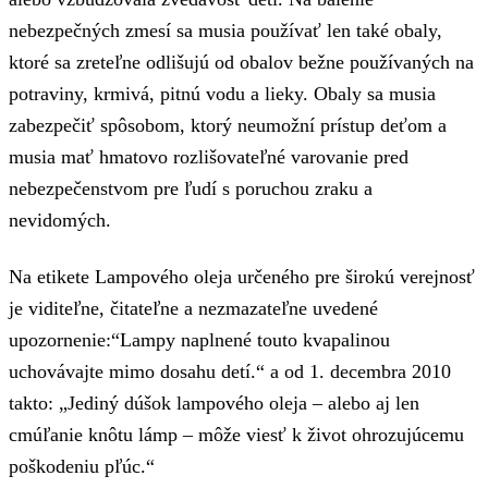
nebezpečných zmesí sa musia používať len také obaly,
ktoré sa zreteľne odlišujú od obalov bežne používaných na
potraviny, krmivá, pitnú vodu a lieky. Obaly sa musia
zabezpečiť spôsobom, ktorý neumožní prístup deťom a
musia mať hmatovo rozlišovateľné varovanie pred
nebezpečenstvom pre ľudí s poruchou zraku a
nevidomých.
Na etikete Lampového oleja určeného pre širokú verejnosť
je viditeľne, čitateľne a nezmazateľne uvedené
upozornenie:“Lampy naplnené touto kvapalinou
uchovávajte mimo dosahu detí.“ a od 1. decembra 2010
takto: „Jediný dúšok lampového oleja – alebo aj len
cmúľanie knôtu lámp – môže viesť k život ohrozujúcemu
poškodeniu pľúc.“