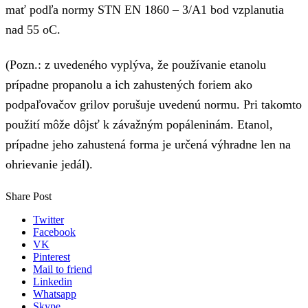
mať podľa normy STN EN 1860 – 3/A1 bod vzplanutia
nad 55 oC.
(Pozn.: z uvedeného vyplýva, že používanie etanolu
prípadne propanolu a ich zahustených foriem ako
podpaľovačov grilov porušuje uvedenú normu. Pri takomto
použití môže dôjsť k závažným popáleninám. Etanol,
prípadne jeho zahustená forma je určená výhradne len na
ohrievanie jedál).
Share Post
Twitter
Facebook
VK
Pinterest
Mail to friend
Linkedin
Whatsapp
Skype