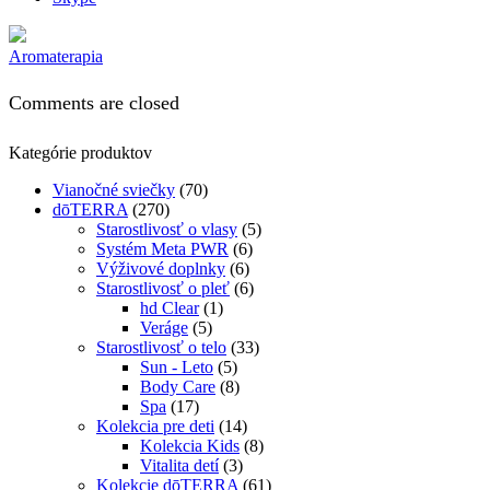
Aromaterapia
Comments are closed
Kategórie produktov
Vianočné sviečky
(70)
dōTERRA
(270)
Starostlivosť o vlasy
(5)
Systém Meta PWR
(6)
Výživové doplnky
(6)
Starostlivosť o pleť
(6)
hd Clear
(1)
Veráge
(5)
Starostlivosť o telo
(33)
Sun - Leto
(5)
Body Care
(8)
Spa
(17)
Kolekcia pre deti
(14)
Kolekcia Kids
(8)
Vitalita detí
(3)
Kolekcie dōTERRA
(61)