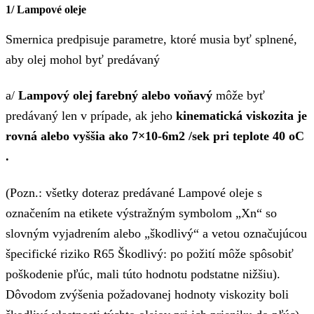
1/ Lampové oleje
Smernica predpisuje parametre, ktoré musia byť splnené,
aby olej mohol byť predávaný
a/
Lampový olej
farebný alebo voňavý
môže byť
predávaný len v prípade, ak jeho
kinematická viskozita je
rovná alebo vyššia ako 7×10-6m
2
/sek pri teplote 40
o
C
.
(Pozn.: všetky doteraz predávané Lampové oleje s
označením na etikete výstražným symbolom „Xn“ so
slovným vyjadrením alebo „škodlivý“ a vetou označujúcou
špecifické riziko R65 Škodlivý: po požití môže spôsobiť
poškodenie pľúc, mali túto hodnotu podstatne nižšiu).
Dôvodom zvýšenia požadovanej hodnoty viskozity boli