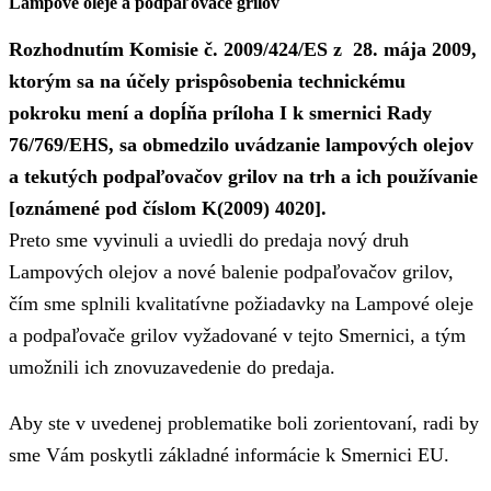
Lampové oleje a podpaľovače grilov
Rozhodnutím Komisie č. 2009/424/ES z 28. mája 2009,
ktorým sa na účely prispôsobenia technickému
pokroku mení a dopĺňa príloha I k smernici Rady
76/769/EHS, sa obmedzilo uvádzanie lampových olejov
a tekutých podpaľovačov grilov na trh a ich používanie
[oznámené pod číslom K(2009) 4020].
Preto sme vyvinuli a uviedli do predaja nový druh
Lampových olejov a nové balenie podpaľovačov grilov,
čím sme splnili kvalitatívne požiadavky na Lampové oleje
a podpaľovače grilov vyžadované v tejto Smernici, a tým
umožnili ich znovuzavedenie do predaja.
Aby ste v uvedenej problematike boli zorientovaní, radi by
sme Vám poskytli základné informácie k Smernici EU.