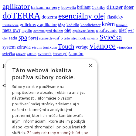
aplikator
difuzer
briliant
doter
balzam na pery
boswelia
Cukríky
doTERRA
esenciálny olej
dotzerra
flasticky
krém
gulickovy aplikator
jóga
kadidlo
kondicioner
frankencise
lampion
meta pwr
olej
pleť
opaľovanie
mydlo
ochrana pred slnkom
opaľovaci krem
rybí
Sviečka
spa
sada
Sprej
starostlivosť o telo
stromcek
olej
svietnik
vianoce
Touch
system zdravia
veráge
sérum
tonikum
vianočna
zmes
šampón
sviečka
zvoncek
zazvor
čistiaci gel
×
Facebook
Táto webová lokalita
používa súbory cookie.
© www.lampoil.sk | Všetky práva vyhradené.
Súbory cookie používame na
prispôsobenie obsahu, reklám a analýzu
Ochrana osobných údajov
návštevnosti. Informácie o vašom
Cookies
používaní našej stránky zdieľame aj s
Obchodné podmienky
našimi reklamnými a analytickými
Kontakt
partnermi, ktorí ich môžu kombinovať s
inými informáciami, ktoré ste im poskytli
alebo ktoré zhromaždili pri používaní ich
služieb.
Zásady ochrany osobných údajov