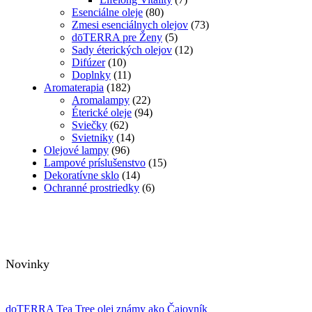
Esenciálne oleje
(80)
Zmesi esenciálnych olejov
(73)
dōTERRA pre Ženy
(5)
Sady éterických olejov
(12)
Difúzer
(10)
Doplnky
(11)
Aromaterapia
(182)
Aromalampy
(22)
Éterické oleje
(94)
Sviečky
(62)
Svietniky
(14)
Olejové lampy
(96)
Lampové príslušenstvo
(15)
Dekoratívne sklo
(14)
Ochranné prostriedky
(6)
Novinky
doTERRA Tea Tree olej známy ako Čajovník