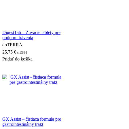
DigestTab – Žuvacie tablety pre
podporu trávenia
doTERRA
25,75
€
s DPH
Pridať do košíka
GX Assist – čistiaca formula pre
gastrointestinálny trakt