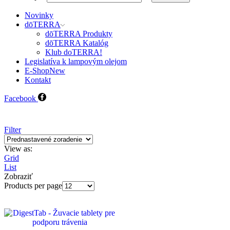
Novinky
dōTERRA
dōTERRA Produkty
dōTERRA Katalóg
Klub doTERRA!
Legislatíva k lampovým olejom
E-Shop
New
Kontakt
Facebook
Filter
View as:
Grid
List
Zobraziť
Products per page