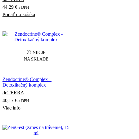
44,29
€
s DPH
Pridať do košíka
NIE JE
NA SKLADE
Zendocrine® Complex –
Detoxikačný komplex
doTERRA
40,17
€
s DPH
Viac info