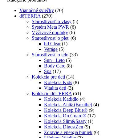
Vianočné sviečky
(70)
dōTERRA
(270)
Starostlivosť o vlasy
(5)
Systém Meta PWR
(6)
Výživové doplnky
(6)
Starostlivosť o pleť
(6)
hd Clear
(1)
Veráge
(5)
Starostlivosť o telo
(33)
Sun - Leto
(5)
Body Care
(8)
Spa
(17)
Kolekcia pre deti
(14)
Kolekcia Kids
(8)
Vitalita detí
(3)
Kolekcie dōTERRA
(61)
Kolekcia Kadidlo
(4)
Kolekcia Air® (Breathe)
(4)
Kolekcia Deep Blue®
(9)
Kolekcia On Guard®
(17)
Kolekcia Slim&Sassy
(1)
Kolekcia DigestZen
(9)
Zdravie a energia buniek
(6)
Lifelong Vitality
(7)