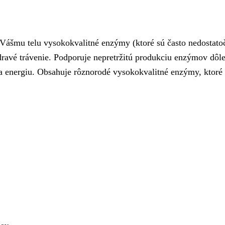
Vášmu telu vysokokvalitné enzýmy (ktoré sú často nedostat
dravé trávenie. Podporuje nepretržitú produkciu enzýmov dôl
 na energiu. Obsahuje rôznorodé vysokokvalitné enzýmy, ktor