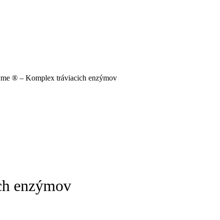
yme ® – Komplex tráviacich enzýmov
ch enzýmov