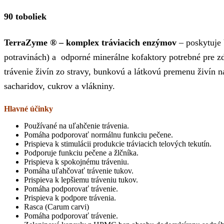
90 toboliek
TerraZyme ® – komplex tráviacich enzýmov
– poskytuje 
potravinách) a odporné minerálne kofaktory potrebné pre z
trávenie živín zo stravy, bunkovú a látkovú premenu živín
sacharidov, cukrov a vlákniny.
Hlavné účinky
Používané na uľahčenie trávenia.
Pomáha podporovať normálnu funkciu pečene.
Prispieva k stimulácii produkcie tráviacich telových tekutín.
Podporuje funkciu pečene a žlčníka.
Prispieva k spokojnému tráveniu.
Pomáha uľahčovať trávenie tukov.
Prispieva k lepšiemu tráveniu tukov.
Pomáha podporovať trávenie.
Prispieva k podpore trávenia.
Rasca (Carum carvi)
Pomáha podporovať trávenie.