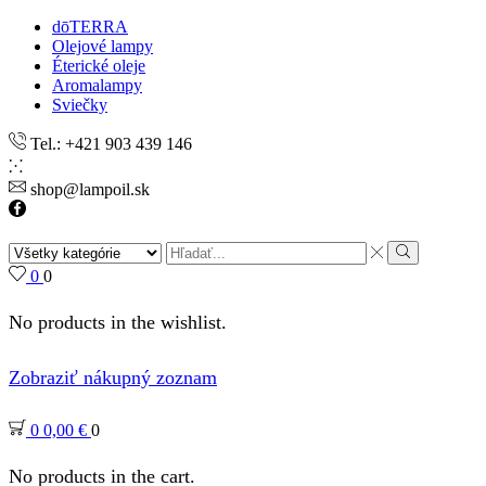
dōTERRA
Olejové lampy
Éterické oleje
Aromalampy
Sviečky
Tel.: +421 903 439 146
shop@lampoil.sk
Facebook
Search
input
Search
0
0
No products in the wishlist.
Zobraziť nákupný zoznam
0
0,00
€
0
No products in the cart.