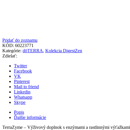
Pridať do zoznamu
KÓD:
60223771
Kategórie:
dōTERRA
,
Kolekcia DigestZen
Zdielať:
Twitter
Facebook
VK
Pinterest
Mail to friend
Linkedin
Whatsapp
Skype
Popis
Ďalšie informácie
TerraZyme – Výživový doplnok s enzýmami a rastlinnými výťažkam