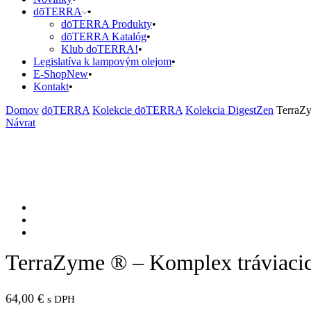
dōTERRA
dōTERRA Produkty
dōTERRA Katalóg
Klub doTERRA!
Legislatíva k lampovým olejom
E-Shop
New
Kontakt
Domov
dōTERRA
Kolekcie dōTERRA
Kolekcia DigestZen
TerraZ
Návrat
TerraZyme ® – Komplex tráviaci
64,00
€
s DPH