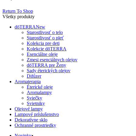
Return To Shop
Všetky produkty
dōTERRA
New
Starostlivosť o telo
Starostlivosť o pleť
Kolekcia pre deti
Kolekcie dōTERRA
Esenciálne oleje
Zmesi esenciálnych olejov
dōTERRA pre Ženy
Sady éterických olejov
Difúzer
Aromaterapia
Éterické oleje
Aromalampy
Sviečky
Svietniky
Olejové lampy
Lampové príslušenstvo
Dekoratívne sklo
Ochranné prostriedky
Novinky