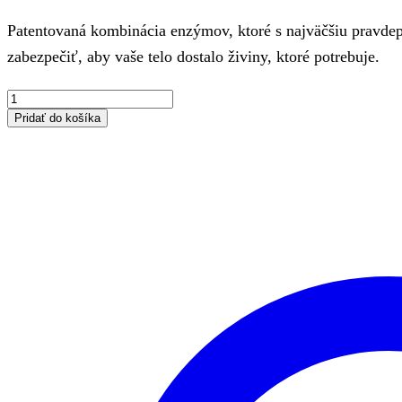
Patentovaná kombinácia enzýmov, ktoré s najväčšiu pravd
zabezpečiť, aby vaše telo dostalo živiny, ktoré potrebuje.
množstvo
TerraZyme
Pridať do košíka
®
-
Komplex
tráviacich
enzýmov