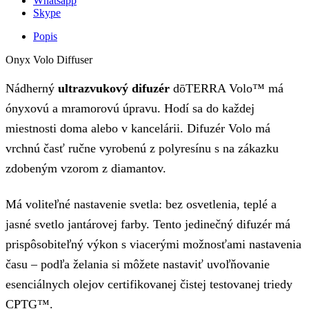
Whatsapp
Skype
Popis
Onyx Volo Diffuser
Nádherný
ultrazvukový difuzér
dōTERRA Volo™ má
ónyxovú a mramorovú úpravu. Hodí sa do každej
miestnosti doma alebo v kancelárii. Difuzér Volo má
vrchnú časť ručne vyrobenú z polyresínu s na zákazku
zdobeným vzorom z diamantov.
Má voliteľné nastavenie svetla: bez osvetlenia, teplé a
jasné svetlo jantárovej farby. Tento jedinečný difuzér má
prispôsobiteľný výkon s viacerými možnosťami nastavenia
času – podľa želania si môžete nastaviť uvoľňovanie
esenciálnych olejov certifikovanej čistej testovanej triedy
CPTG™.