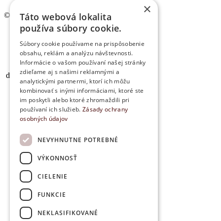
×
Táto webová lokalita
© www.lampoil.sk | Všetky práva vyhradené.
používa súbory cookie.
Ochrana osobných údajov
Cookies
Súbory cookie používame na prispôsobenie
Obchodné podmienky
obsahu, reklám a analýzu návštevnosti.
Kontakt
Informácie o vašom používaní našej stránky
zdieľame aj s našimi reklamnými a
dōTERRA Difuzér Volo – O...
analytickými partnermi, ktorí ich môžu
kombinovať s inými informáciami, ktoré ste
im poskytli alebo ktoré zhromaždili pri
používaní ich služieb.
Zásady ochrany
osobných údajov
NEVYHNUTNE POTREBNÉ
VÝKONNOSŤ
CIELENIE
FUNKCIE
NEKLASIFIKOVANÉ