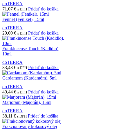
doTERRA
71,07
€
Pridať do košíka
s DPH
Fennel (Fenikel), 15ml
doTERRA
29,00
€
Pridať do košíka
s DPH
Frankincense Touch (Kadidlo),
10ml
doTERRA
83,43
€
Pridať do košíka
s DPH
Cardamom (Kardamóm), 5ml
doTERRA
49,44
€
Pridať do košíka
s DPH
Marjoram (Majorán), 15ml
doTERRA
38,11
€
Pridať do košíka
s DPH
Frakcionovaný kokosový olej