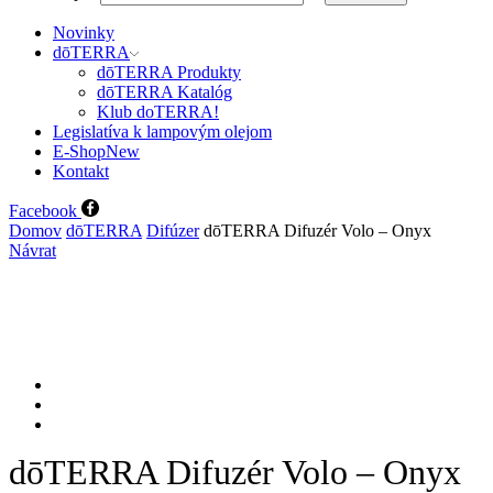
Novinky
dōTERRA
dōTERRA Produkty
dōTERRA Katalóg
Klub doTERRA!
Legislatíva k lampovým olejom
E-Shop
New
Kontakt
Facebook
Domov
dōTERRA
Difúzer
dōTERRA Difuzér Volo – Onyx
Návrat
dōTERRA Difuzér Volo – Onyx