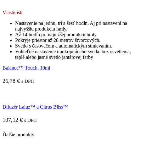
Vlastnosti
Nastavenie na jednu, tri a šesť hodín. Aj pri nastavení na
najvyššiu produkciu hmly.
Až 14 hodín pri najnižšej produkcii hmly.
Pokryje priestor až 28 metrov štvorcových.
Svetlo s časovačom a automatickým stmievaním.
Voliteľné nastavenie upokojujúceho svetla: bez osvetlenia,
teplé alebo jasné svetlo jantárovej farby
Balance™ Touch, 10ml
26,78
€
s DPH
Difuzér Laluz™ a Citrus Bliss™
107,12
€
s DPH
Ďalšie produkty