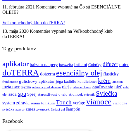
11. februára 2021
Komentáre vypnuté
na Čo sú ESENCIÁLNE
OLEJE?
Veľkoobchodný klub doTERRA!
13. mája 2020
Komentáre vypnuté
na Veľkoobchodný klub
doTERRA!
Tagy produktov
aplikator
difuzer
briliant
doter
balzam na pery
boswelia
Cukríky
doTERRA
esenciálny olej
dotzerra
flasticky
krém
gulickovy aplikator
jóga
kadidlo
kondicioner
frankencise
lampion
meta pwr
olej
pleť
opaľovanie
mydlo
ochrana pred slnkom
opaľovaci krem
rybí
Sviečka
spa
sada
Sprej
starostlivosť o telo
stromcek
olej
svietnik
vianoce
Touch
system zdravia
veráge
sérum
tonikum
vianočna
zmes
šampón
sviečka
zvoncek
zazvor
čistiaci gel
Facebook