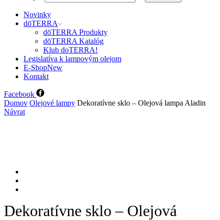
Novinky
dōTERRA
dōTERRA Produkty
dōTERRA Katalóg
Klub doTERRA!
Legislatíva k lampovým olejom
E-Shop
New
Kontakt
Facebook
Domov
Olejové lampy
Dekoratívne sklo – Olejová lampa Aladin
Návrat
Dekoratívne sklo – Olejová