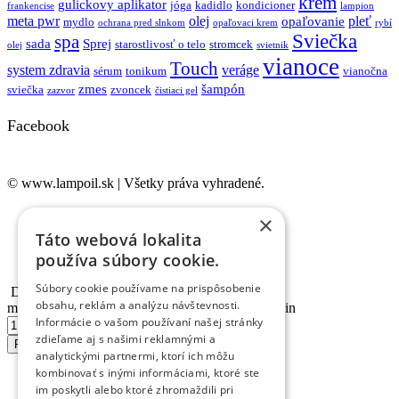
krém
gulickovy aplikator
jóga
kadidlo
kondicioner
frankencise
lampion
meta pwr
olej
pleť
opaľovanie
mydlo
ochrana pred slnkom
opaľovaci krem
rybí
Sviečka
spa
sada
Sprej
starostlivosť o telo
stromcek
olej
svietnik
vianoce
Touch
system zdravia
veráge
sérum
tonikum
vianočna
zmes
šampón
sviečka
zvoncek
zazvor
čistiaci gel
Facebook
© www.lampoil.sk | Všetky práva vyhradené.
Ochrana osobných údajov
×
Cookies
Táto webová lokalita
Obchodné podmienky
používa súbory cookie.
Kontakt
Súbory cookie používame na prispôsobenie
Dekoratívne sklo – Ole...
obsahu, reklám a analýzu návštevnosti.
množstvo Dekoratívne sklo - Olejová lampa Aladin
Informácie o vašom používaní našej stránky
zdieľame aj s našimi reklamnými a
Pridať do košíka
analytickými partnermi, ktorí ich môžu
kombinovať s inými informáciami, ktoré ste
im poskytli alebo ktoré zhromaždili pri