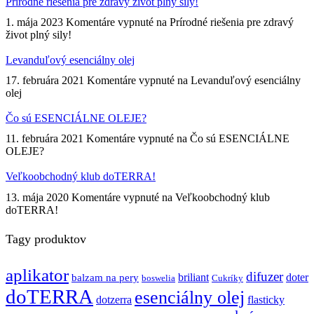
Prírodné riešenia pre zdravý život plný sily!
1. mája 2023
Komentáre vypnuté
na Prírodné riešenia pre zdravý
život plný sily!
Levanduľový esenciálny olej
17. februára 2021
Komentáre vypnuté
na Levanduľový esenciálny
olej
Čo sú ESENCIÁLNE OLEJE?
11. februára 2021
Komentáre vypnuté
na Čo sú ESENCIÁLNE
OLEJE?
Veľkoobchodný klub doTERRA!
13. mája 2020
Komentáre vypnuté
na Veľkoobchodný klub
doTERRA!
Tagy produktov
aplikator
difuzer
briliant
doter
balzam na pery
boswelia
Cukríky
doTERRA
esenciálny olej
dotzerra
flasticky