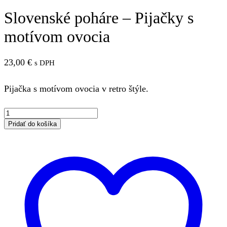
Slovenské poháre – Pijačky s
motívom ovocia
23,00
€
s DPH
Pijačka s motívom ovocia v retro štýle.
množstvo
Slovenské
Pridať do košíka
poháre
-
Pijačky
s
motívom
ovocia