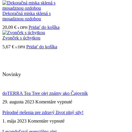
Dekoračná miska sklená s
mosadznou ozdobou
20,09
€
Pridať do košíka
s DPH
Zvonček s úchytkou
5,67
€
Pridať do košíka
s DPH
Novinky
doTERRA Tea Tree olej známy ako Čajovník
na
29. augusta 2023
Komentáre vypnuté
doTERRA
Tea
Prírodné riešenia pre zdravý život plný sily!
Tree
na
1. mája 2023
Komentáre vypnuté
olej
Prírodné
známy
riešenia
Levanduľový esenciálny olej