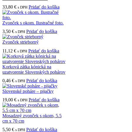
33,80
€
Pridať do košíka
s DPH
Zvonček s okom. Ilustračné foto.
3,50
€
Pridať do košíka
s DPH
Zvonček strieborný
11,12
€
Pridať do košíka
s DPH
Korková zátka kónická na
uzatvorenie Slovenských pohárov
0,46
€
Pridať do košíka
s DPH
Slovenské poháre – pijačky
19,00
€
Pridať do košíka
s DPH
Mosadzný zvonček s okom, 5.5
cm x 70 cm
5,50
€
Pridať do košíka
s DPH