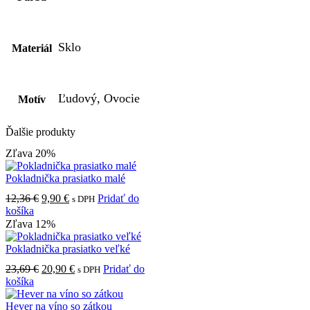
Sklo
Materiál
Ľudový, Ovocie
Motív
Ďalšie produkty
Zľava 20%
Pokladnička prasiatko malé
Pôvodná
Aktuálna
12,36
€
9,90
€
Pridať do
s DPH
cena
cena
košíka
bola:
je:
Zľava 12%
12,36 €.
9,90 €.
Pokladnička prasiatko veľké
Pôvodná
Aktuálna
23,69
€
20,90
€
Pridať do
s DPH
cena
cena
košíka
bola:
je:
23,69 €.
20,90 €.
Hever na víno so zátkou