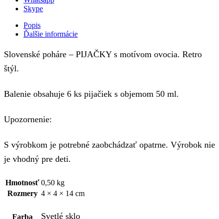
Skype
Popis
Ďalšie informácie
Slovenské poháre – PIJAČKY s motívom ovocia. Retro
štýl.
Balenie obsahuje 6 ks pijačiek s objemom 50 ml.
Upozornenie:
S výrobkom je potrebné zaobchádzať opatrne. Výrobok nie
je vhodný pre deti.
Hmotnosť
0,50 kg
Rozmery
4 × 4 × 14 cm
Svetlé sklo
Farba