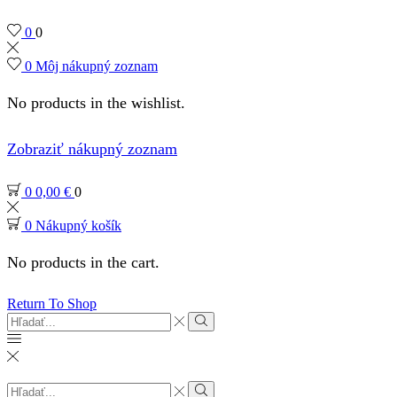
0
0
0
Môj nákupný zoznam
No products in the wishlist.
Zobraziť nákupný zoznam
0
0,00
€
0
0
Nákupný košík
No products in the cart.
Return To Shop
Search
input
Search
Search