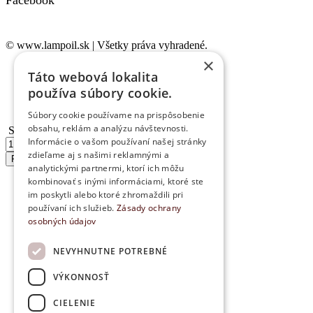
© www.lampoil.sk | Všetky práva vyhradené.
×
Ochrana osobných údajov
Táto webová lokalita
Cookies
používa súbory cookie.
Obchodné podmienky
Kontakt
Súbory cookie používame na prispôsobenie
obsahu, reklám a analýzu návštevnosti.
Slovenské poháre – Pij...
Informácie o vašom používaní našej stránky
množstvo
Slovenské
zdieľame aj s našimi reklamnými a
Pridať do košíka
poháre
analytickými partnermi, ktorí ich môžu
-
kombinovať s inými informáciami, ktoré ste
Pijačky
im poskytli alebo ktoré zhromaždili pri
s
používaní ich služieb.
Zásady ochrany
motívom
osobných údajov
ovocia
NEVYHNUTNE POTREBNÉ
VÝKONNOSŤ
CIELENIE