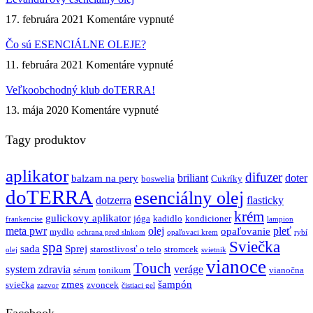
ako
pre
Čajovník
na
17. februára 2021
Komentáre vypnuté
zdravý
Levanduľový
život
esenciálny
Čo sú ESENCIÁLNE OLEJE?
plný
olej
sily!
na
11. februára 2021
Komentáre vypnuté
Čo
sú
Veľkoobchodný klub doTERRA!
ESENCIÁLNE
na
13. mája 2020
Komentáre vypnuté
OLEJE?
Veľkoobchodný
klub
Tagy produktov
doTERRA!
aplikator
difuzer
briliant
doter
balzam na pery
boswelia
Cukríky
doTERRA
esenciálny olej
dotzerra
flasticky
krém
gulickovy aplikator
jóga
kadidlo
kondicioner
frankencise
lampion
meta pwr
olej
pleť
opaľovanie
mydlo
ochrana pred slnkom
opaľovaci krem
rybí
Sviečka
spa
sada
Sprej
starostlivosť o telo
stromcek
olej
svietnik
vianoce
Touch
system zdravia
veráge
sérum
tonikum
vianočna
zmes
šampón
sviečka
zvoncek
zazvor
čistiaci gel
Facebook