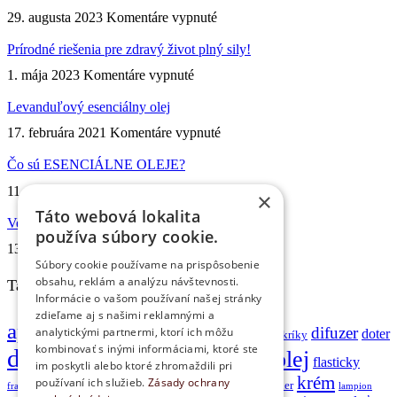
na
29. augusta 2023
Komentáre vypnuté
doTERRA
Tea
Prírodné riešenia pre zdravý život plný sily!
Tree
na
1. mája 2023
Komentáre vypnuté
olej
Prírodné
známy
riešenia
Levanduľový esenciálny olej
ako
pre
Čajovník
na
17. februára 2021
Komentáre vypnuté
zdravý
Levanduľový
život
esenciálny
Čo sú ESENCIÁLNE OLEJE?
plný
olej
sily!
na
11. februára 2021
Komentáre vypnuté
×
Čo
Táto webová lokalita
sú
Veľkoobchodný klub doTERRA!
používa súbory cookie.
ESENCIÁLNE
na
13. mája 2020
Komentáre vypnuté
OLEJE?
Veľkoobchodný
Súbory cookie používame na prispôsobenie
klub
obsahu, reklám a analýzu návštevnosti.
Tagy produktov
doTERRA!
Informácie o vašom používaní našej stránky
zdieľame aj s našimi reklamnými a
aplikator
difuzer
analytickými partnermi, ktorí ich môžu
briliant
doter
balzam na pery
boswelia
Cukríky
kombinovať s inými informáciami, ktoré ste
doTERRA
esenciálny olej
dotzerra
flasticky
im poskytli alebo ktoré zhromaždili pri
krém
používaní ich služieb.
Zásady ochrany
gulickovy aplikator
jóga
kadidlo
kondicioner
frankencise
lampion