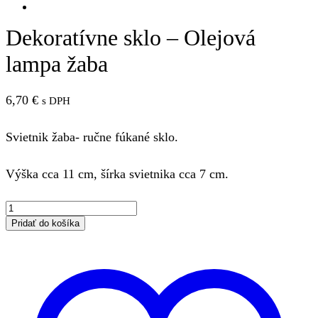
Dekoratívne sklo – Olejová
lampa žaba
6,70
€
s DPH
Svietnik žaba- ručne fúkané sklo.
Výška cca 11 cm, šírka svietnika cca 7 cm.
množstvo
Dekoratívne
Pridať do košíka
sklo
-
Olejová
lampa
žaba