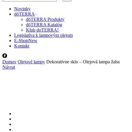
input
Search
Novinky
dōTERRA
dōTERRA Produkty
dōTERRA Katalóg
Klub doTERRA!
Legislatíva k lampovým olejom
E-Shop
New
Kontakt
Facebook
Domov
Olejové lampy
Dekoratívne sklo – Olejová lampa žaba
Návrat