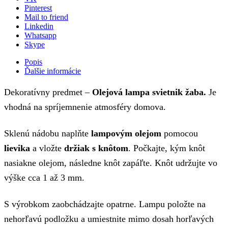
Pinterest
Mail to friend
Linkedin
Whatsapp
Skype
Popis
Ďalšie informácie
Dekoratívny predmet –
Olejová lampa svietnik žaba.
Je
vhodná na spríjemnenie atmosféry domova.
Sklenú nádobu naplňte
lampovým olejom
pomocou
lievika
a vložte
držiak s knôtom
. Počkajte, kým knôt
nasiakne olejom, následne knôt zapáľte. Knôt udržujte vo
výške cca 1 až 3 mm.
S výrobkom zaobchádzajte opatrne. Lampu položte na
nehorľavú podložku a umiestnite mimo dosah horľavých