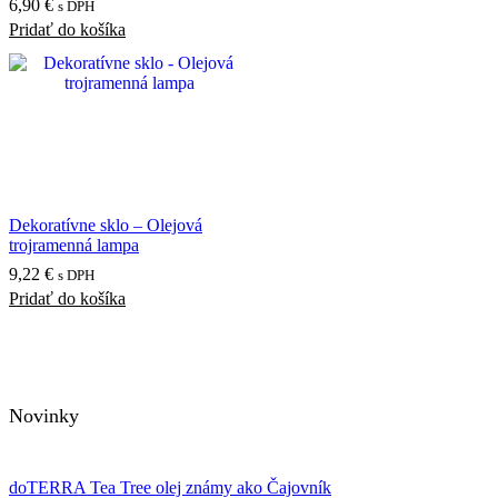
6,90
€
s DPH
Pridať do košíka
Dekoratívne sklo – Olejová
trojramenná lampa
9,22
€
s DPH
Pridať do košíka
Novinky
doTERRA Tea Tree olej známy ako Čajovník