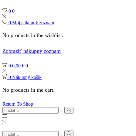
0
0
0
Môj nákupný zoznam
No products in the wishlist.
Zobraziť nákupný zoznam
0
0,00
€
0
0
Nákupný košík
No products in the cart.
Return To Shop
Search
input
Search
Search