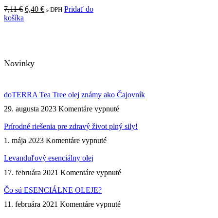
Pôvodná
Aktuálna
7,11
€
6,40
€
Pridať do
s DPH
cena
cena
košíka
bola:
je:
7,11 €.
6,40 €.
Novinky
doTERRA Tea Tree olej známy ako Čajovník
na
29. augusta 2023
Komentáre vypnuté
doTERRA
Tea
Prírodné riešenia pre zdravý život plný sily!
Tree
na
1. mája 2023
Komentáre vypnuté
olej
Prírodné
známy
riešenia
Levanduľový esenciálny olej
ako
pre
Čajovník
na
17. februára 2021
Komentáre vypnuté
zdravý
Levanduľový
život
esenciálny
Čo sú ESENCIÁLNE OLEJE?
plný
olej
sily!
na
11. februára 2021
Komentáre vypnuté
Čo