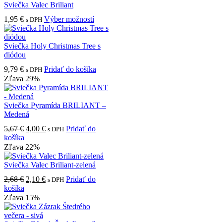
2,68 €.
2,10 €.
Sviečka Valec Briliant
Tento
1,95
€
Výber možností
s DPH
produkt
má
viacero
Sviečka Holy Christmas Tree s
variantov.
diódou
Možnosti
9,79
€
Pridať do košíka
s DPH
si
Zľava 29%
môžete
vybrať
na
Sviečka Pyramída BRILIANT –
stránke
Medená
produktu.
Pôvodná
Aktuálna
5,67
€
4,00
€
Pridať do
s DPH
cena
cena
košíka
bola:
je:
Zľava 22%
5,67 €.
4,00 €.
Sviečka Valec Briliant-zelená
Pôvodná
Aktuálna
2,68
€
2,10
€
Pridať do
s DPH
cena
cena
košíka
bola:
je:
Zľava 15%
2,68 €.
2,10 €.