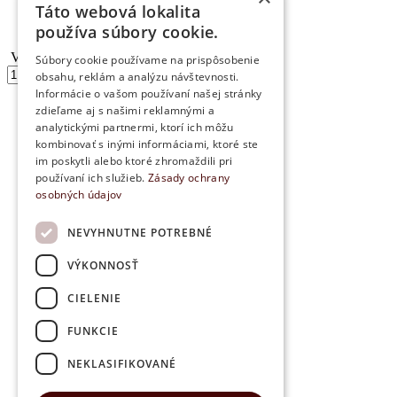
Táto webová lokalita
Obchodné podmienky
Kontakt
používa súbory cookie.
Vianočný strom s diódou &#8211...
Súbory cookie používame na prispôsobenie
množstvo
obsahu, reklám a analýzu návštevnosti.
Vianočný
Informácie o vašom používaní našej stránky
strom
Pridať do košíka
zdieľame aj s našimi reklamnými a
s
analytickými partnermi, ktorí ich môžu
diódou
kombinovať s inými informáciami, ktoré ste
-
im poskytli alebo ktoré zhromaždili pri
zlatý
používaní ich služieb.
Zásady ochrany
osobných údajov
NEVYHNUTNE POTREBNÉ
VÝKONNOSŤ
CIELENIE
FUNKCIE
NEKLASIFIKOVANÉ