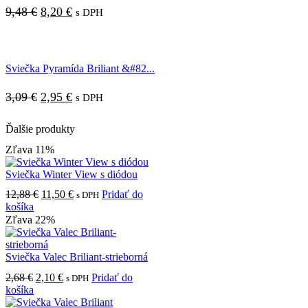
Pôvodná
Aktuálna
9,48
€
8,20
€
s DPH
cena
cena
bola:
je:
Sviečka Pyramída Briliant &#82...
9,48 €.
8,20 €.
Pôvodná
Aktuálna
3,09
€
2,95
€
s DPH
cena
cena
Ďalšie produkty
bola:
je:
Zľava 11%
3,09 €.
2,95 €.
Sviečka Winter View s diódou
Pôvodná
Aktuálna
12,88
€
11,50
€
Pridať do
s DPH
cena
cena
košíka
bola:
je:
Zľava 22%
12,88 €.
11,50 €.
Sviečka Valec Briliant-strieborná
Pôvodná
Aktuálna
2,68
€
2,10
€
Pridať do
s DPH
cena
cena
košíka
bola:
je: