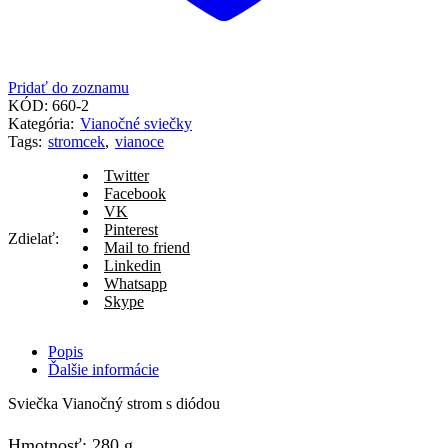
Pridať do zoznamu
KÓD:
660-2
Kategória:
Vianočné sviečky
Tags:
stromcek
,
vianoce
Twitter
Facebook
VK
Pinterest
Zdielať:
Mail to friend
Linkedin
Whatsapp
Skype
Popis
Ďalšie informácie
Sviečka Vianočný strom s diódou
Hmotnosť: 280 g