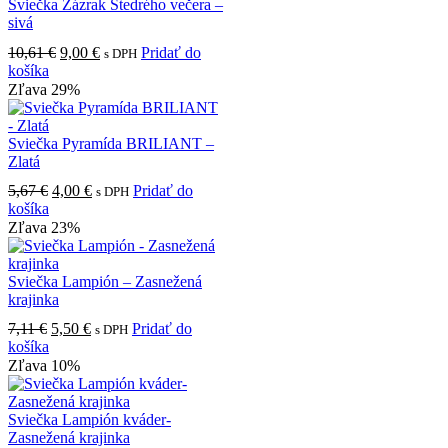
Sviečka Zázrak Štedrého večera –
sivá
Pôvodná
Aktuálna
10,61
€
9,00
€
Pridať do
s DPH
cena
cena
košíka
bola:
je:
Zľava 29%
10,61 €.
9,00 €.
Sviečka Pyramída BRILIANT –
Zlatá
Pôvodná
Aktuálna
5,67
€
4,00
€
Pridať do
s DPH
cena
cena
košíka
bola:
je:
Zľava 23%
5,67 €.
4,00 €.
Sviečka Lampión – Zasnežená
krajinka
Pôvodná
Aktuálna
7,11
€
5,50
€
Pridať do
s DPH
cena
cena
košíka
bola:
je:
Zľava 10%
7,11 €.
5,50 €.
Sviečka Lampión kváder-
Zasnežená krajinka