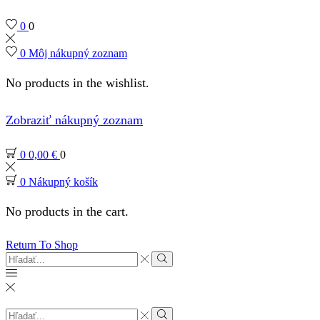
0
0
0
Môj nákupný zoznam
No products in the wishlist.
Zobraziť nákupný zoznam
0
0,00
€
0
0
Nákupný košík
No products in the cart.
Return To Shop
Search
input
Search
Search