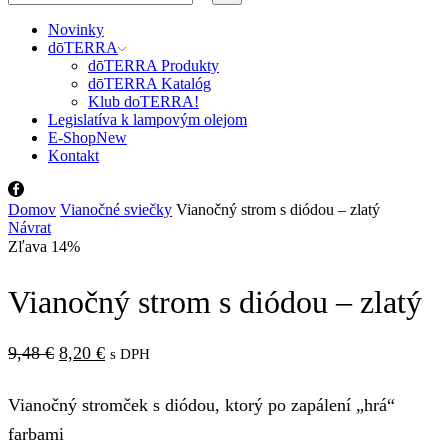
input
Search
Novinky
dōTERRA
dōTERRA Produkty
dōTERRA Katalóg
Klub doTERRA!
Legislatíva k lampovým olejom
E-Shop
New
Kontakt
Facebook
Domov
Vianočné sviečky
Vianočný strom s diódou – zlatý
Návrat
Zľava 14%
Vianočný strom s diódou – zlatý
Pôvodná
Aktuálna
9,48
€
8,20
€
s DPH
cena
cena
Vianočný stromček s diódou, ktorý po zapálení „hrá“
bola:
je:
farbami
9,48 €.
8,20 €.