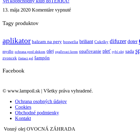
sú
Veľkoobchodný klub doTERRA!
ESENCIÁLNE
na
13. mája 2020
Komentáre vypnuté
OLEJE?
Veľkoobchodný
klub
Tagy produktov
doTERRA!
aplikator
difuzer
briliant
doter
balzam na pery
boswelia
Cukríky
s
olej
pleť
opaľovanie
sada
mydlo
ochrana pred slnkom
opaľovaci krem
rybí olej
šampón
zvoncek
čistiaci gel
Facebook
© www.lampoil.sk | Všetky práva vyhradené.
Ochrana osobných údajov
Cookies
Obchodné podmienky
Kontakt
Vonný olej OVOCNÁ ZÁHRADA