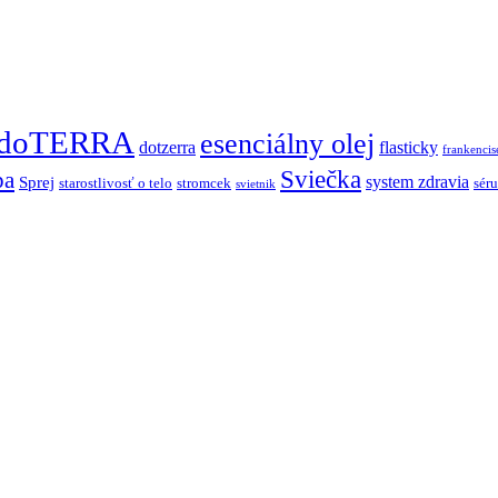
doTERRA
esenciálny olej
dotzerra
flasticky
frankencis
Sviečka
pa
system zdravia
Sprej
starostlivosť o telo
stromcek
sér
svietnik