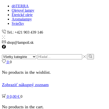
dōTERRA
Olejové lampy
Éterické oleje
Aromalampy
Sviečky
Tel.: +421 903 439 146
shop@lampoil.sk
Facebook
Search
input
Search
0
0
No products in the wishlist.
Zobraziť nákupný zoznam
0
0,00
€
0
No products in the cart.