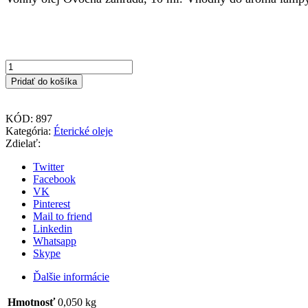
množstvo
Vonný
Pridať do košíka
olej
OVOCNÁ
ZÁHRADA
KÓD:
897
Kategória:
Éterické oleje
Zdielať:
Twitter
Facebook
VK
Pinterest
Mail to friend
Linkedin
Whatsapp
Skype
Ďalšie informácie
Hmotnosť
0,050 kg