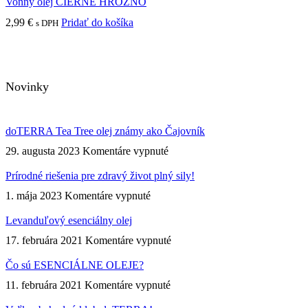
Vonný olej ČIERNE HROZNO
2,99
€
Pridať do košíka
s DPH
Novinky
doTERRA Tea Tree olej známy ako Čajovník
na
29. augusta 2023
Komentáre vypnuté
doTERRA
Tea
Prírodné riešenia pre zdravý život plný sily!
Tree
na
1. mája 2023
Komentáre vypnuté
olej
Prírodné
známy
riešenia
Levanduľový esenciálny olej
ako
pre
Čajovník
na
17. februára 2021
Komentáre vypnuté
zdravý
Levanduľový
život
esenciálny
Čo sú ESENCIÁLNE OLEJE?
plný
olej
sily!
na
11. februára 2021
Komentáre vypnuté
Čo