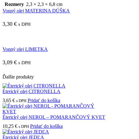
Rozmery
2,3 × 2,3 × 6,8 cm
Vonný olej MATERINA DÚŠKA
3,30
€
s DPH
Vonný olej LIMETKA
3,09
€
s DPH
Ďalšie produkty
Éterický olej CITRONELLA
3,65
€
Pridať do košíka
s DPH
Éterický olej NEROL – POMARANČOVÝ KVET
10,25
€
Pridať do košíka
s DPH
Éterický olej JEDĽA