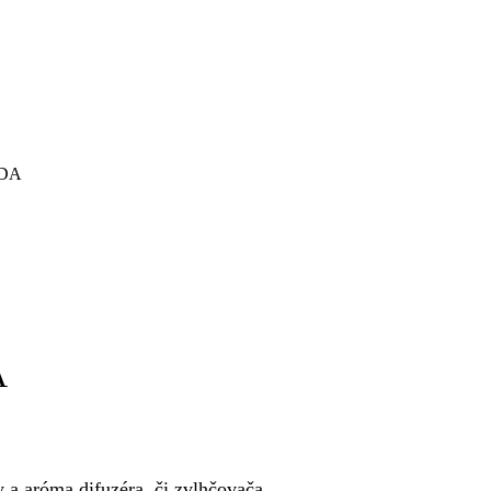
ADA
A
a aróma difuzéra, či zvlhčovača.