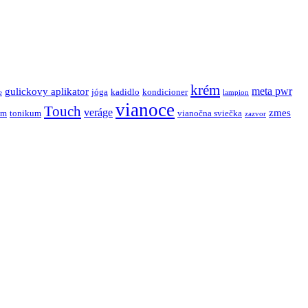
krém
meta pwr
gulickovy aplikator
jóga
kadidlo
kondicioner
e
lampion
vianoce
Touch
veráge
zmes
um
tonikum
vianočna sviečka
zazvor