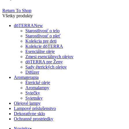
Return To Shop
Všetky produkty
dōTERRA
New
Starostlivosť o telo
Starostlivosť o pleť
Kolekcia pre deti
Kolekcie dōTERRA
Esenciálne oleje
Zmesi esenciálnych olejov
dōTERRA pre Ženy
Sady éterických olejov
Difúzer
Aromaterapia
Éterické oleje
Aromalampy
Sviečky
Svietniky
Olejové lampy
Lampové príslušenstvo
Dekoratívne sklo
Ochranné prostriedky
Novinky