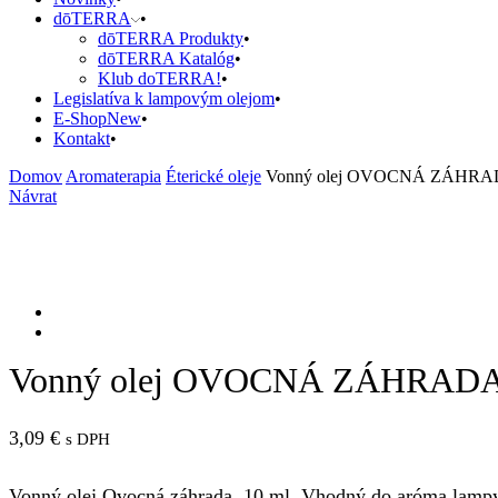
dōTERRA
dōTERRA Produkty
dōTERRA Katalóg
Klub doTERRA!
Legislatíva k lampovým olejom
E-Shop
New
Kontakt
Domov
Aromaterapia
Éterické oleje
Vonný olej OVOCNÁ ZÁHR
Návrat
Vonný olej OVOCNÁ ZÁHRAD
3,09
€
s DPH
Vonný olej Ovocná záhrada, 10 ml. Vhodný do aróma lampy 