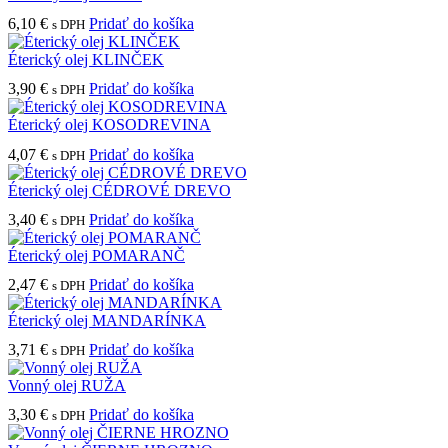
6,10
€
Pridať do košíka
s DPH
Éterický olej KLINČEK
3,90
€
Pridať do košíka
s DPH
Éterický olej KOSODREVINA
4,07
€
Pridať do košíka
s DPH
Éterický olej CÉDROVÉ DREVO
3,40
€
Pridať do košíka
s DPH
Éterický olej POMARANČ
2,47
€
Pridať do košíka
s DPH
Éterický olej MANDARÍNKA
3,71
€
Pridať do košíka
s DPH
Vonný olej RUŽA
3,30
€
Pridať do košíka
s DPH