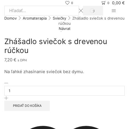
0,00
€
0
0
SEARCH
Search
Domov
Aromaterapia
Sviečky
Zhášadlo sviečok s drevenou
input
rúčkou
Návrat
Zhášadlo sviečok s drevenou
rúčkou
7,20
€
s DPH
Na ľahké zhasínanie sviečok bez dymu.
množstvo
Zhášadlo
sviečok
s
drevenou
PRIDAŤ DO KOŠÍKA
rúčkou