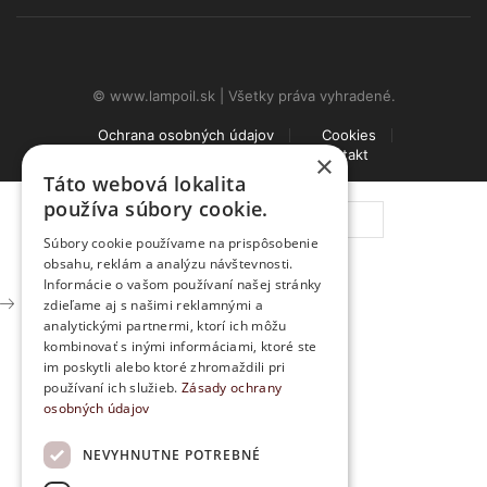
© www.lampoil.sk | Všetky práva vyhradené.
Ochrana osobných údajov
Cookies
Obchodné podmienky
Kontakt
×
Táto webová lokalita
množstvo
používa súbory cookie.
Zhášadlo
sviečok
Súbory cookie používame na prispôsobenie
s
obsahu, reklám a analýzu návštevnosti.
drevenou
PRIDAŤ DO KOŠÍKA
Informácie o vašom používaní našej stránky
rúčkou
zdieľame aj s našimi reklamnými a
analytickými partnermi, ktorí ich môžu
kombinovať s inými informáciami, ktoré ste
im poskytli alebo ktoré zhromaždili pri
používaní ich služieb.
Zásady ochrany
osobných údajov
NEVYHNUTNE POTREBNÉ