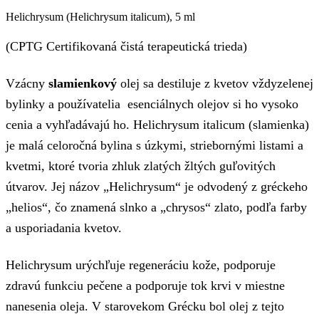
Helichrysum (Helichrysum italicum), 5 ml
(CPTG Certifikovaná čistá terapeutická trieda)
Vzácny
slamienkový
olej sa destiluje z kvetov vždyzelenej
bylinky a používatelia esenciálnych olejov si ho vysoko
cenia a vyhľadávajú ho. Helichrysum italicum (slamienka)
je malá celoročná bylina s úzkymi, striebornými listami a
kvetmi, ktoré tvoria zhluk zlatých žltých guľovitých
útvarov. Jej názov „Helichrysum“ je odvodený z gréckeho
„helios“, čo znamená slnko a „chrysos“ zlato, podľa farby
a usporiadania kvetov.
Helichrysum urýchľuje regeneráciu kože, podporuje
zdravú funkciu pečene a podporuje tok krvi v miestne
nanesenia oleja. V starovekom Grécku bol olej z tejto