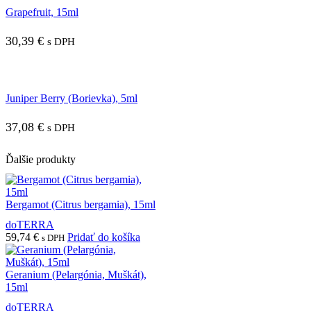
Grapefruit, 15ml
30,39
€
s DPH
Juniper Berry (Borievka), 5ml
37,08
€
s DPH
Ďalšie produkty
Bergamot (Citrus bergamia), 15ml
doTERRA
59,74
€
Pridať do košíka
s DPH
Geranium (Pelargónia, Muškát),
15ml
doTERRA