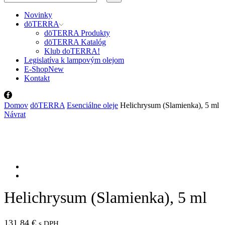
input
Search
Novinky
dōTERRA
dōTERRA Produkty
dōTERRA Katalóg
Klub doTERRA!
Legislatíva k lampovým olejom
E-Shop
New
Kontakt
Facebook
Domov
dōTERRA
Esenciálne oleje
Helichrysum (Slamienka), 5 ml
Návrat
Helichrysum (Slamienka), 5 ml
131,84
€
s DPH