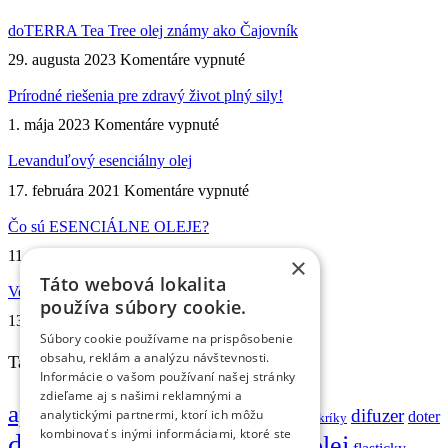
doTERRA Tea Tree olej známy ako Čajovník
na
29. augusta 2023
Komentáre vypnuté
doTERRA
Tea
Prírodné riešenia pre zdravý život plný sily!
Tree
na
1. mája 2023
Komentáre vypnuté
olej
Prírodné
známy
riešenia
Levanduľový esenciálny olej
ako
pre
Čajovník
na
17. februára 2021
Komentáre vypnuté
zdravý
Levanduľový
život
esenciálny
Čo sú ESENCIÁLNE OLEJE?
plný
olej
sily!
na
11. februára 2021
Komentáre vypnuté
×
Čo
Táto webová lokalita
sú
Veľkoobchodný klub doTERRA!
používa súbory cookie.
ESENCIÁLNE
na
13. mája 2020
Komentáre vypnuté
OLEJE?
Veľkoobchodný
Súbory cookie používame na prispôsobenie
klub
obsahu, reklám a analýzu návštevnosti.
Tagy produktov
doTERRA!
Informácie o vašom používaní našej stránky
zdieľame aj s našimi reklamnými a
aplikator
difuzer
analytickými partnermi, ktorí ich môžu
briliant
doter
balzam na pery
boswelia
Cukríky
kombinovať s inými informáciami, ktoré ste
doTERRA
esenciálny olej