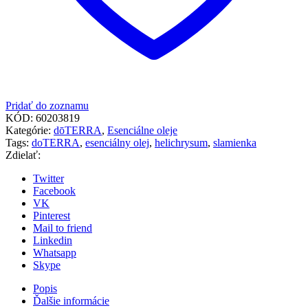
Pridať do zoznamu
KÓD:
60203819
Kategórie:
dōTERRA
,
Esenciálne oleje
Tags:
doTERRA
,
esenciálny olej
,
helichrysum
,
slamienka
Zdielať:
Twitter
Facebook
VK
Pinterest
Mail to friend
Linkedin
Whatsapp
Skype
Popis
Ďalšie informácie