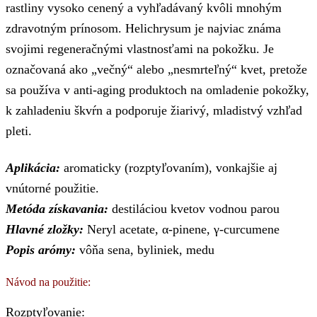
rastliny vysoko cenený a vyhľadávaný kvôli mnohým
zdravotným prínosom. Helichrysum je najviac známa
svojimi regeneračnými vlastnosťami na pokožku. Je
označovaná ako „večný“ alebo „nesmrteľný“ kvet, pretože
sa používa v anti-aging produktoch na omladenie pokožky,
k zahladeniu škvŕn a podporuje žiarivý, mladistvý vzhľad
pleti.
Aplikácia:
aromaticky (rozptyľovaním), vonkajšie aj
vnútorné použitie.
Metóda získavania:
destiláciou kvetov vodnou parou
Hlavné zložky:
Neryl acetate, α-pinene, γ-curcumene
Popis arómy:
vôňa sena, byliniek, medu
Návod na použitie:
Rozptyľovanie: