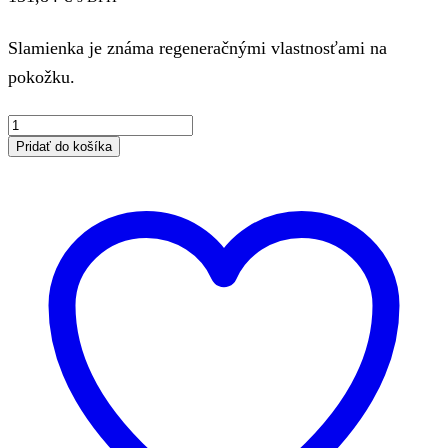
Slamienka je známa regeneračnými vlastnosťami na
pokožku.
množstvo
Helichrysum
Pridať do košíka
(Slamienka),
5
ml