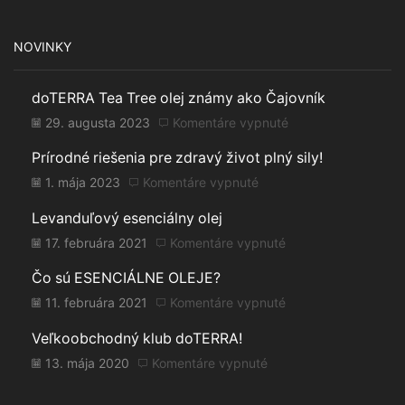
NOVINKY
doTERRA Tea Tree olej známy ako Čajovník
29. augusta 2023
Komentáre vypnuté
na
doTERRA
Prírodné riešenia pre zdravý život plný sily!
Tea
Tree
1. mája 2023
Komentáre vypnuté
na
olej
Prírodné
Levanduľový esenciálny olej
známy
riešenia
ako
pre
17. februára 2021
Komentáre vypnuté
na
Čajovník
zdravý
Levanduľový
Čo sú ESENCIÁLNE OLEJE?
život
esenciálny
plný
olej
11. februára 2021
Komentáre vypnuté
na
sily!
Čo
Veľkoobchodný klub doTERRA!
sú
ESENCIÁLNE
13. mája 2020
Komentáre vypnuté
na
OLEJE?
Veľkoobchodný
klub