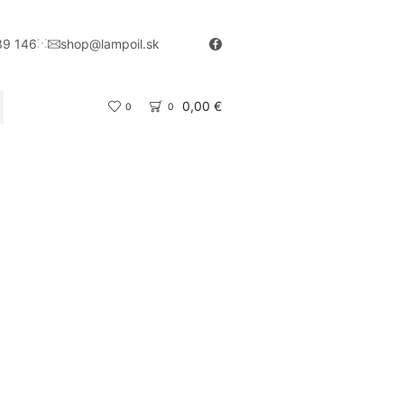
39 146
shop@lampoil.sk
0,00
€
0
0
CH
KATEGÓRIE PRODUKTOV
Vianočné sviečky
(70)
dōTERRA
(270)
Starostlivosť o vlasy
(5)