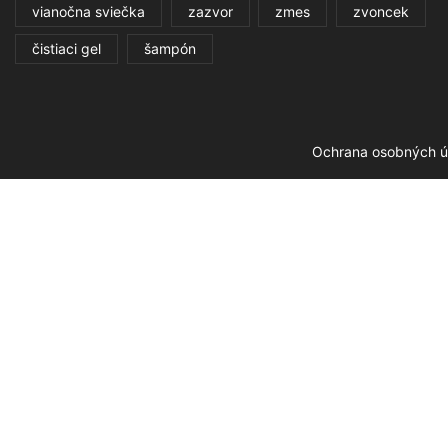
vianočna sviečka
zazvor
zmes
zvoncek
čistiaci gel
šampón
Ochrana osobných ú