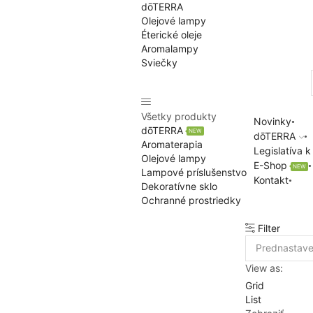
dōTERRA
Olejové lampy
Éterické oleje
Aromalampy
Sviečky
Všetky produkty
Novinky
dōTERRA
NEW
dōTERRA
Aromaterapia
Legislatíva 
Olejové lampy
E-Shop
NEW
Lampové príslušenstvo
Kontakt
Dekoratívne sklo
Ochranné prostriedky
Filter
View as:
Grid
List