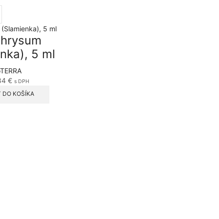
chrysum
nka), 5 ml
oTERRA
84
€
s DPH
Ť DO KOŠÍKA