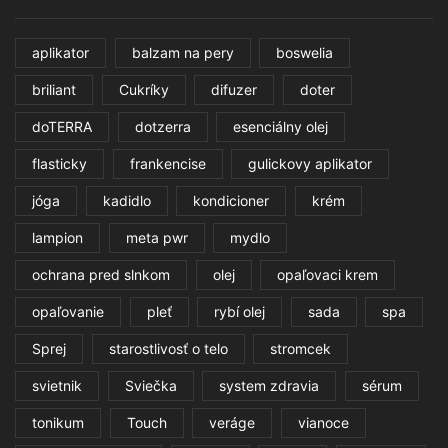
aplikator
balzam na pery
boswelia
briliant
Cukríky
difuzer
doter
doTERRA
dotzerra
esenciálny olej
flasticky
frankencise
gulickovy aplikator
jóga
kadidlo
kondicioner
krém
lampion
meta pwr
mydlo
ochrana pred slnkom
olej
opaľovaci krem
opaľovanie
pleť
rybí olej
sada
spa
Sprej
starostlivosť o telo
stromcek
svietnik
Sviečka
system zdravia
sérum
tonikum
Touch
veráge
vianoce