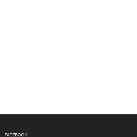
Éterické oleje
(94)
Sviečky
(62)
Svietniky
(14)
Olejové lampy
(96)
Lampové príslušenstvo
(15)
Dekoratívne sklo
(14)
Ochranné prostriedky
(6)
FACEBOOK