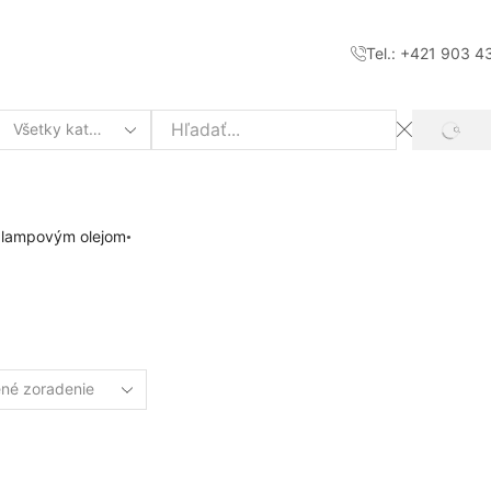
Tel.: +421 903 4
SEAR
Search
input
k lampovým olejom