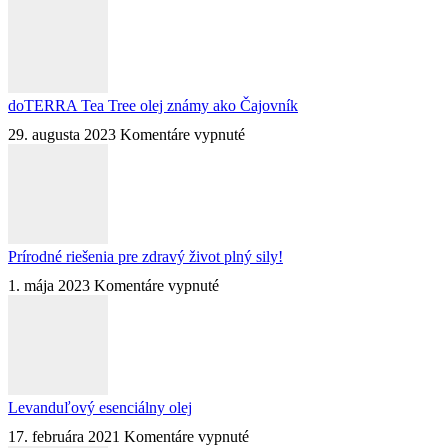
doTERRA Tea Tree olej známy ako Čajovník
na
29. augusta 2023
Komentáre vypnuté
doTERRA
Tea
Tree
olej
známy
ako
Prírodné riešenia pre zdravý život plný sily!
Čajovník
na
1. mája 2023
Komentáre vypnuté
Prírodné
riešenia
pre
zdravý
život
plný
Levanduľový esenciálny olej
sily!
na
17. februára 2021
Komentáre vypnuté