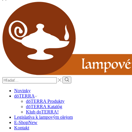
Search
input
Search
Novinky
dōTERRA
dōTERRA Produkty
dōTERRA Katalóg
Klub doTERRA!
Legislatíva k lampovým olejom
E-Shop
New
Kontakt