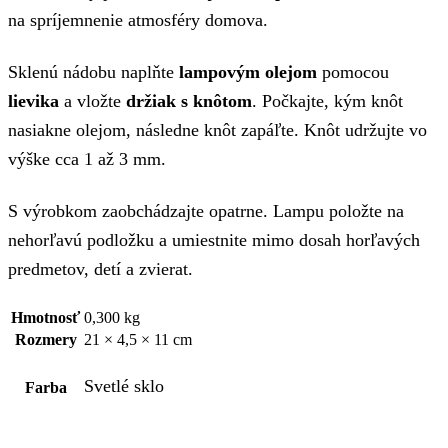
na spríjemnenie atmosféry domova.
Sklenú nádobu naplňte
lampovým olejom
pomocou
lievika
a vložte
držiak s knôtom
. Počkajte, kým knôt
nasiakne olejom, následne knôt zapáľte. Knôt udržujte vo
výške cca 1 až 3 mm.
S výrobkom zaobchádzajte opatrne. Lampu položte na
nehorľavú podložku a umiestnite mimo dosah horľavých
predmetov, detí a zvierat.
Hmotnosť
0,300 kg
Rozmery
21 × 4,5 × 11 cm
Svetlé sklo
Farba