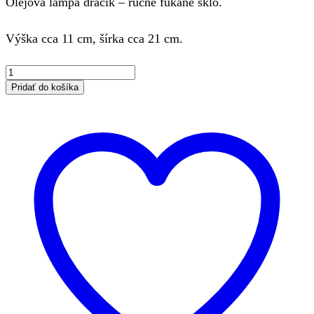
Olejová lampa dráčik – ručne fúkané sklo.
Výška cca 11 cm, šírka cca 21 cm.
množstvo
Dekoratívne
Pridať do košíka
sklo
-
Olejová
lampa
dráčik