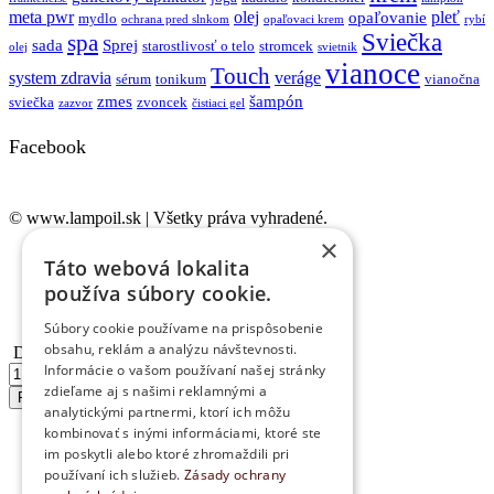
meta pwr
olej
pleť
opaľovanie
mydlo
ochrana pred slnkom
opaľovaci krem
rybí
Sviečka
spa
sada
Sprej
starostlivosť o telo
stromcek
olej
svietnik
vianoce
Touch
system zdravia
veráge
sérum
tonikum
vianočna
zmes
šampón
sviečka
zvoncek
zazvor
čistiaci gel
Facebook
© www.lampoil.sk | Všetky práva vyhradené.
×
Ochrana osobných údajov
Táto webová lokalita
Cookies
používa súbory cookie.
Obchodné podmienky
Kontakt
Súbory cookie používame na prispôsobenie
obsahu, reklám a analýzu návštevnosti.
Dekoratívne sklo – Ole...
Informácie o vašom používaní našej stránky
množstvo
Dekoratívne
zdieľame aj s našimi reklamnými a
Pridať do košíka
sklo
analytickými partnermi, ktorí ich môžu
-
kombinovať s inými informáciami, ktoré ste
Olejová
im poskytli alebo ktoré zhromaždili pri
lampa
používaní ich služieb.
Zásady ochrany
dráčik