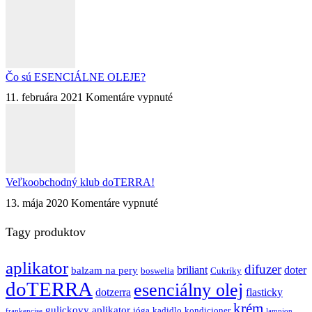
Levanduľový
esenciálny
olej
Čo sú ESENCIÁLNE OLEJE?
na
11. februára 2021
Komentáre vypnuté
Čo
sú
ESENCIÁLNE
OLEJE?
Veľkoobchodný klub doTERRA!
na
13. mája 2020
Komentáre vypnuté
Veľkoobchodný
klub
Tagy produktov
doTERRA!
aplikator
difuzer
briliant
doter
balzam na pery
boswelia
Cukríky
doTERRA
esenciálny olej
dotzerra
flasticky
krém
gulickovy aplikator
jóga
kadidlo
kondicioner
frankencise
lampion