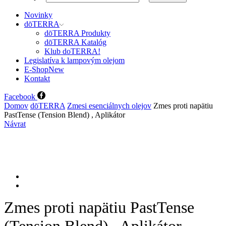
Novinky
dōTERRA
dōTERRA Produkty
dōTERRA Katalóg
Klub doTERRA!
Legislatíva k lampovým olejom
E-Shop
New
Kontakt
Facebook
Domov
dōTERRA
Zmesi esenciálnych olejov
Zmes proti napätiu
PastTense (Tension Blend) , Aplikátor
Návrat
Zmes proti napätiu PastTense
(Tension Blend) , Aplikátor