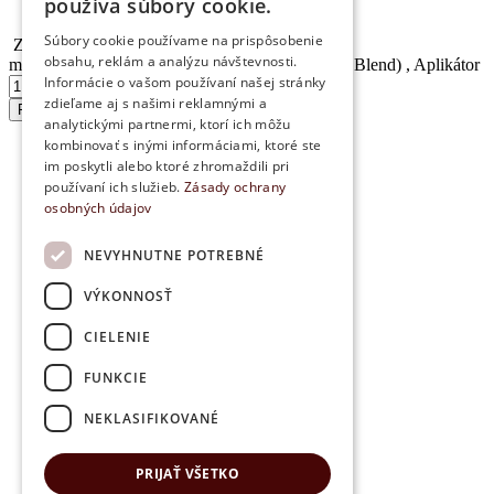
používa súbory cookie.
Kontakt
Súbory cookie používame na prispôsobenie
Zmes proti napätiu PastTense (...
obsahu, reklám a analýzu návštevnosti.
množstvo Zmes proti napätiu PastTense (Tension Blend) , Aplikátor
Informácie o vašom používaní našej stránky
zdieľame aj s našimi reklamnými a
Pridať do košíka
analytickými partnermi, ktorí ich môžu
kombinovať s inými informáciami, ktoré ste
im poskytli alebo ktoré zhromaždili pri
používaní ich služieb.
Zásady ochrany
osobných údajov
NEVYHNUTNE POTREBNÉ
VÝKONNOSŤ
CIELENIE
FUNKCIE
NEKLASIFIKOVANÉ
PRIJAŤ VŠETKO