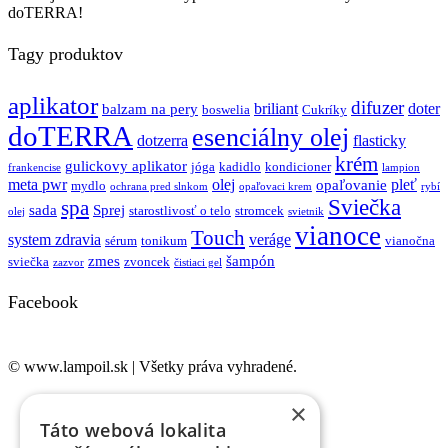
doTERRA!
Tagy produktov
aplikator
difuzer
briliant
doter
balzam na pery
boswelia
Cukríky
doTERRA
esenciálny olej
dotzerra
flasticky
krém
gulickovy aplikator
jóga
kadidlo
kondicioner
frankencise
lampion
meta pwr
olej
pleť
opaľovanie
mydlo
ochrana pred slnkom
opaľovaci krem
rybí
Sviečka
spa
sada
Sprej
starostlivosť o telo
stromcek
olej
svietnik
vianoce
Touch
system zdravia
veráge
sérum
tonikum
vianočna
zmes
šampón
sviečka
zvoncek
zazvor
čistiaci gel
Facebook
© www.lampoil.sk | Všetky práva vyhradené.
Ochrana osobných údajov
×
Cookies
Táto webová lokalita
Obchodné podmienky