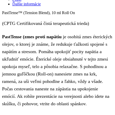
Ďalšie informácie
PastTense™ (Tension Blend), 10 ml Roll On
(CPTG Certifikovaná čistá terapeutická trieda)
PastTense (zmes proti napätiu
je osobitá zmes éterických
olejov, o ktorej je známe, že redukuje ťažkosti spojené s
napätím a stresom. Pomáha upokojiť pocity napätia a
ukľudniť emócie. Éterické oleje obsiahnuté v tejto zmesi
upokoja myseľ, telo a pôsobia relaxačne. S pohodlnou a
jemnou guľôčkou (Roll-on) nanesiete zmes na krk,
ramená, za uši veľmi pohodlne a ľahko, vždy a všade.
Počas cestovania naneste na zápästia na upokojenie
emócií. Ak robíte prezentácie na verejnosti alebo idete na
skúšku, či pohovor, vtrite do oblasti spánkov.