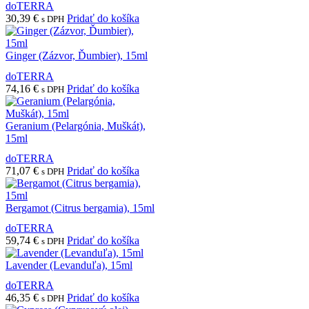
doTERRA
30,39
€
Pridať do košíka
s DPH
Ginger (Zázvor, Ďumbier), 15ml
doTERRA
74,16
€
Pridať do košíka
s DPH
Geranium (Pelargónia, Muškát),
15ml
doTERRA
71,07
€
Pridať do košíka
s DPH
Bergamot (Citrus bergamia), 15ml
doTERRA
59,74
€
Pridať do košíka
s DPH
Lavender (Levanduľa), 15ml
doTERRA
46,35
€
Pridať do košíka
s DPH