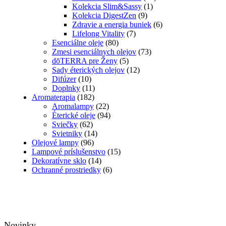
Kolekcia Slim&Sassy
(1)
Kolekcia DigestZen
(9)
Zdravie a energia buniek
(6)
Lifelong Vitality
(7)
Esenciálne oleje
(80)
Zmesi esenciálnych olejov
(73)
dōTERRA pre Ženy
(5)
Sady éterických olejov
(12)
Difúzer
(10)
Doplnky
(11)
Aromaterapia
(182)
Aromalampy
(22)
Éterické oleje
(94)
Sviečky
(62)
Svietniky
(14)
Olejové lampy
(96)
Lampové príslušenstvo
(15)
Dekoratívne sklo
(14)
Ochranné prostriedky
(6)
Novinky