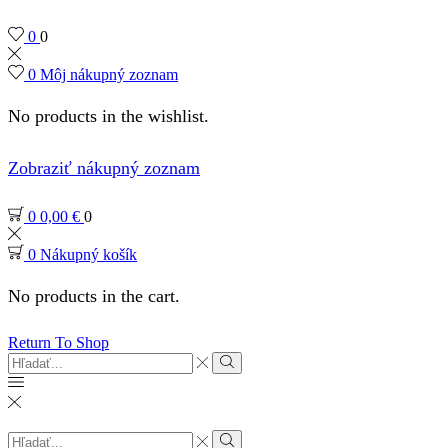
0
0
0
Môj nákupný zoznam
No products in the wishlist.
Zobraziť nákupný zoznam
0
0,00
€
0
0
Nákupný košík
No products in the cart.
Return To Shop
Search
input
Search
Search