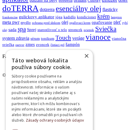
briliant
doter
balzam na pery
boswelia
Cukríky
doTERRA
esenciálny olej
dotzerra
flasticky
krém
gulickovy aplikator
jóga
kadidlo
kondicioner
frankencise
lampion
meta pwr
olej
pleť
opaľovanie
mydlo
ochrana pred slnkom
opaľovaci krem
rybí
Sviečka
spa
sada
Sprej
starostlivosť o telo
stromcek
olej
svietnik
vianoce
Touch
system zdravia
veráge
sérum
tonikum
vianočna
zmes
šampón
sviečka
zvoncek
zazvor
čistiaci gel
×
Facebook
Táto webová lokalita
používa súbory cookie.
© www.lampoil.sk | Všetky práva vyhradené.
Súbory cookie používame na
prispôsobenie obsahu, reklám a analýzu
Ochrana osobných údajov
návštevnosti. Informácie o vašom
Cookies
používaní našej stránky zdieľame aj s
Obchodné podmienky
našimi reklamnými a analytickými
Kontakt
partnermi, ktorí ich môžu kombinovať s
inými informáciami, ktoré ste im poskytli
alebo ktoré zhromaždili pri používaní ich
služieb.
Zásady ochrany osobných údajov