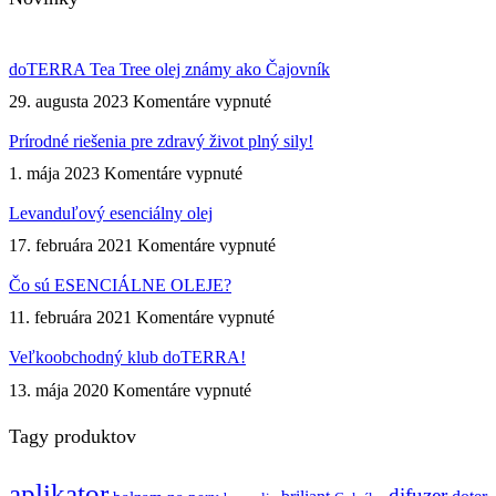
doTERRA Tea Tree olej známy ako Čajovník
na
29. augusta 2023
Komentáre vypnuté
doTERRA
Tea
Prírodné riešenia pre zdravý život plný sily!
Tree
na
1. mája 2023
Komentáre vypnuté
olej
Prírodné
známy
riešenia
Levanduľový esenciálny olej
ako
pre
Čajovník
na
17. februára 2021
Komentáre vypnuté
zdravý
Levanduľový
život
esenciálny
Čo sú ESENCIÁLNE OLEJE?
plný
olej
sily!
na
11. februára 2021
Komentáre vypnuté
Čo
sú
Veľkoobchodný klub doTERRA!
ESENCIÁLNE
na
13. mája 2020
Komentáre vypnuté
OLEJE?
Veľkoobchodný
klub
Tagy produktov
doTERRA!
aplikator
difuzer