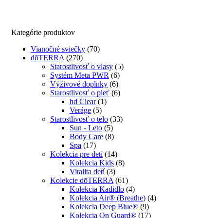
Kategórie produktov
Vianočné sviečky
(70)
dōTERRA
(270)
Starostlivosť o vlasy
(5)
Systém Meta PWR
(6)
Výživové doplnky
(6)
Starostlivosť o pleť
(6)
hd Clear
(1)
Veráge
(5)
Starostlivosť o telo
(33)
Sun - Leto
(5)
Body Care
(8)
Spa
(17)
Kolekcia pre deti
(14)
Kolekcia Kids
(8)
Vitalita detí
(3)
Kolekcie dōTERRA
(61)
Kolekcia Kadidlo
(4)
Kolekcia Air® (Breathe)
(4)
Kolekcia Deep Blue®
(9)
Kolekcia On Guard®
(17)