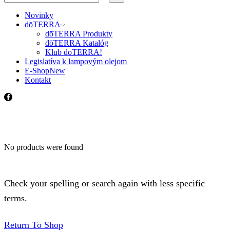
input
Search
Novinky
dōTERRA
dōTERRA Produkty
dōTERRA Katalóg
Klub doTERRA!
Legislatíva k lampovým olejom
E-Shop
New
Kontakt
Facebook
No products were found
Check your spelling or search again with less specific
terms.
Return To Shop