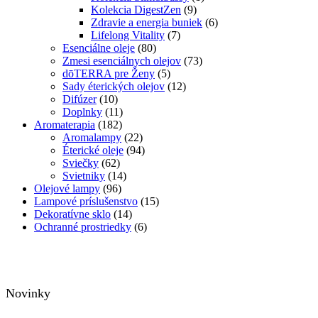
Kolekcia DigestZen
(9)
Zdravie a energia buniek
(6)
Lifelong Vitality
(7)
Esenciálne oleje
(80)
Zmesi esenciálnych olejov
(73)
dōTERRA pre Ženy
(5)
Sady éterických olejov
(12)
Difúzer
(10)
Doplnky
(11)
Aromaterapia
(182)
Aromalampy
(22)
Éterické oleje
(94)
Sviečky
(62)
Svietniky
(14)
Olejové lampy
(96)
Lampové príslušenstvo
(15)
Dekoratívne sklo
(14)
Ochranné prostriedky
(6)
Novinky