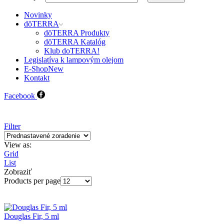
Novinky
dōTERRA
dōTERRA Produkty
dōTERRA Katalóg
Klub doTERRA!
Legislatíva k lampovým olejom
E-Shop
New
Kontakt
Facebook
Filter
View as:
Grid
List
Zobraziť
Products per page
Douglas Fir, 5 ml