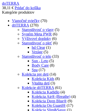
doTERRA
38,11
€
Pridať do košíka
Kategórie produktov
Vianočné sviečky
(70)
dōTERRA
(270)
Starostlivosť o vlasy
(5)
Systém Meta PWR
(6)
Výživové doplnky
(6)
Starostlivosť o pleť
(6)
hd Clear
(1)
Veráge
(5)
Starostlivosť o telo
(33)
Sun - Leto
(5)
Body Care
(8)
Spa
(17)
Kolekcia pre deti
(14)
Kolekcia Kids
(8)
Vitalita detí
(3)
Kolekcie dōTERRA
(61)
Kolekcia Kadidlo
(4)
Kolekcia Air® (Breathe)
(4)
Kolekcia Deep Blue®
(9)
Kolekcia On Guard®
(17)
Kolekcia Slim&Sassy
(1)