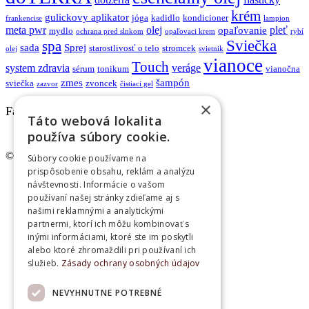
krém
gulickovy aplikator
jóga
kadidlo
kondicioner
frankencise
lampion
meta pwr
olej
pleť
opaľovanie
mydlo
ochrana pred slnkom
opaľovaci krem
rybí
Sviečka
spa
sada
Sprej
starostlivosť o telo
stromcek
olej
svietnik
vianoce
Touch
system zdravia
veráge
sérum
tonikum
vianočna
zmes
šampón
sviečka
zvoncek
zazvor
čistiaci gel
×
Facebook
Táto webová lokalita
používa súbory cookie.
© www.lampoil.sk | Všetky práva vyhradené.
Súbory cookie používame na
prispôsobenie obsahu, reklám a analýzu
Ochrana osobných údajov
návštevnosti. Informácie o vašom
Cookies
používaní našej stránky zdieľame aj s
Obchodné podmienky
našimi reklamnými a analytickými
Kontakt
partnermi, ktorí ich môžu kombinovať s
inými informáciami, ktoré ste im poskytli
alebo ktoré zhromaždili pri používaní ich
služieb.
Zásady ochrany osobných údajov
NEVYHNUTNE POTREBNÉ