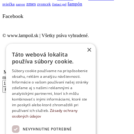
zmes
šampón
sviečka
zvoncek
zazvor
čistiaci gel
Facebook
© www.lampoil.sk | Všetky práva vyhradené.
Ochrana osobných údajov
×
Cookies
Táto webová lokalita
Obchodné podmienky
používa súbory cookie.
Kontakt
Súbory cookie používame na prispôsobenie
Mydlo na kúpanie dōTERRA Balan...
obsahu, reklám a analýzu návštevnosti.
množstvo Mydlo na kúpanie dōTERRA Balance
Informácie o vašom používaní našej stránky
zdieľame aj s našimi reklamnými a
Pridať do košíka
analytickými partnermi, ktorí ich môžu
kombinovať s inými informáciami, ktoré ste
im poskytli alebo ktoré zhromaždili pri
používaní ich služieb.
Zásady ochrany
osobných údajov
NEVYHNUTNE POTREBNÉ