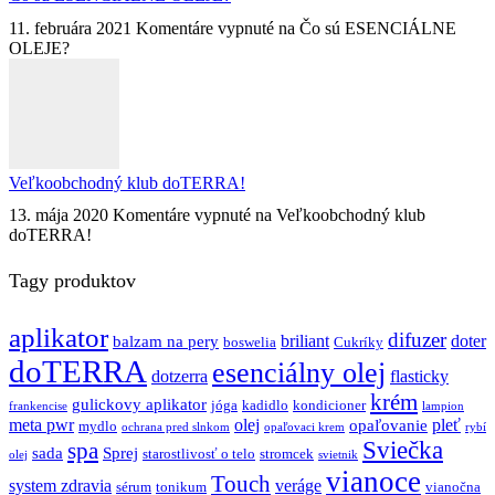
11. februára 2021
Komentáre vypnuté
na Čo sú ESENCIÁLNE
OLEJE?
Veľkoobchodný klub doTERRA!
13. mája 2020
Komentáre vypnuté
na Veľkoobchodný klub
doTERRA!
Tagy produktov
aplikator
difuzer
briliant
doter
balzam na pery
boswelia
Cukríky
doTERRA
esenciálny olej
dotzerra
flasticky
krém
gulickovy aplikator
jóga
kadidlo
kondicioner
frankencise
lampion
meta pwr
olej
pleť
opaľovanie
mydlo
ochrana pred slnkom
opaľovaci krem
rybí
Sviečka
spa
sada
Sprej
starostlivosť o telo
stromcek
olej
svietnik
vianoce
Touch
system zdravia
veráge
sérum
tonikum
vianočna