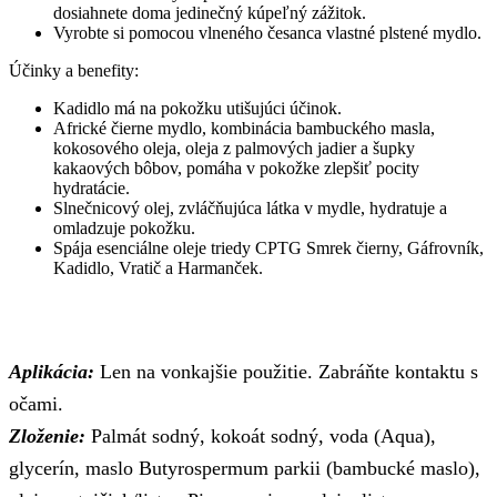
dosiahnete doma jedinečný kúpeľný zážitok.
Vyrobte si pomocou vlneného česanca vlastné plstené mydlo.
Účinky a benefity:
Kadidlo má na pokožku utišujúci účinok.
Africké čierne mydlo, kombinácia bambuckého masla,
kokosového oleja, oleja z palmových jadier a šupky
kakaových bôbov, pomáha v pokožke zlepšiť pocity
hydratácie.
Slnečnicový olej, zvláčňujúca látka v mydle, hydratuje a
omladzuje pokožku.
Spája esenciálne oleje triedy CPTG Smrek čierny, Gáfrovník,
Kadidlo, Vratič a Harmanček.
Aplikácia:
Len na vonkajšie použitie. Zabráňte kontaktu s
očami.
Zloženie:
Palmát sodný, kokoát sodný, voda (Aqua),
glycerín, maslo Butyrospermum parkii (bambucké maslo),