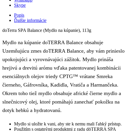
Skype
Popis
Ďalšie informácie
doTerra SPA Balance (Mydlo na kúpanie), 113g
Mydlo na kúpanie doTERRA Balance obsahuje
Uzemňujúcu zmes doTERRA Balance, aby vám prinieslo
upokojujúci a vyrovnávajúci zážitok. Mydlo prináša
hrejivú a drevitú arómu vďaka patentovanej kombinácii
esenciálnych olejov triedy CPTG™ vrátane Smreka
čierneho, Gáfrovníka, Kadidla, Vratiča a Harmančeka.
Okrem toho tiež mydlo obsahuje africké čierne mydlo a
slnečnicový olej, ktoré pomáhajú zanechať pokožku na
dotyk hebkú a hydratovanú.
Mydlo si uložte k vani, aby ste k nemu mali ľahký prístup.
Použitím s ostatnými produktmi z radu dōTERRA SPA