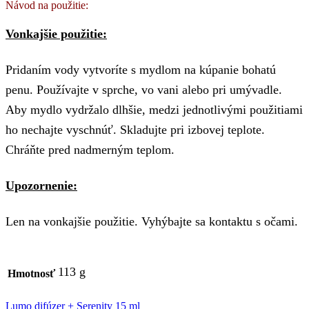
Návod na použitie:
Vonkajšie použitie:
Pridaním vody vytvoríte s mydlom na kúpanie bohatú
penu. Používajte v sprche, vo vani alebo pri umývadle.
Aby mydlo vydržalo dlhšie, medzi jednotlivými použitiami
ho nechajte vyschnúť. Skladujte pri izbovej teplote.
Chráňte pred nadmerným teplom.
Upozornenie:
Len na vonkajšie použitie. Vyhýbajte sa kontaktu s očami.
113 g
Hmotnosť
Lumo difúzer + Serenity 15 ml