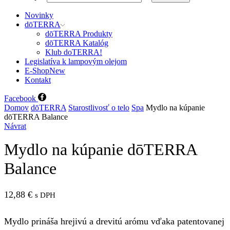
Novinky
dōTERRA
dōTERRA Produkty
dōTERRA Katalóg
Klub doTERRA!
Legislatíva k lampovým olejom
E-Shop
New
Kontakt
Facebook
Domov
dōTERRA
Starostlivosť o telo
Spa
Mydlo na kúpanie
dōTERRA Balance
Návrat
Mydlo na kúpanie dōTERRA
Balance
12,88
€
s DPH
Mydlo prináša hrejivú a drevitú arómu vďaka patentovanej