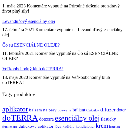
1. mája 2023
Komentáre vypnuté
na Prírodné riešenia pre zdravý
život plný sily!
Levanduľový esenciálny olej
17. februára 2021
Komentáre vypnuté
na Levanduľový esenciálny
olej
Čo sú ESENCIÁLNE OLEJE?
11. februára 2021
Komentáre vypnuté
na Čo sú ESENCIÁLNE
OLEJE?
Veľkoobchodný klub doTERRA!
13. mája 2020
Komentáre vypnuté
na Veľkoobchodný klub
doTERRA!
Tagy produktov
aplikator
difuzer
briliant
doter
balzam na pery
boswelia
Cukríky
doTERRA
esenciálny olej
dotzerra
flasticky
krém
gulickovy aplikator
jóga
kadidlo
kondicioner
frankencise
lampion