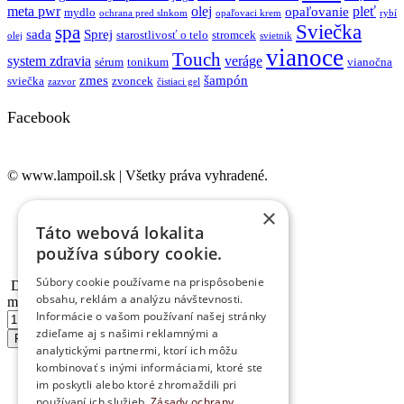
meta pwr
olej
pleť
opaľovanie
mydlo
ochrana pred slnkom
opaľovaci krem
rybí
Sviečka
spa
sada
Sprej
starostlivosť o telo
stromcek
olej
svietnik
vianoce
Touch
system zdravia
veráge
sérum
tonikum
vianočna
zmes
šampón
sviečka
zvoncek
zazvor
čistiaci gel
Facebook
© www.lampoil.sk | Všetky práva vyhradené.
Ochrana osobných údajov
×
Cookies
Táto webová lokalita
Obchodné podmienky
používa súbory cookie.
Kontakt
Súbory cookie používame na prispôsobenie
Dekoratívne sklo – Ole...
obsahu, reklám a analýzu návštevnosti.
množstvo Dekoratívne sklo - Olejová lampa
Informácie o vašom používaní našej stránky
zdieľame aj s našimi reklamnými a
Pridať do košíka
analytickými partnermi, ktorí ich môžu
kombinovať s inými informáciami, ktoré ste
im poskytli alebo ktoré zhromaždili pri
používaní ich služieb.
Zásady ochrany