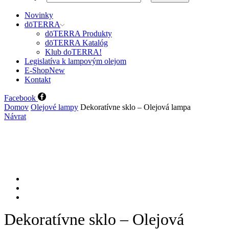
Novinky
dōTERRA
dōTERRA Produkty
dōTERRA Katalóg
Klub doTERRA!
Legislatíva k lampovým olejom
E-Shop
New
Kontakt
Facebook
Domov
Olejové lampy
Dekoratívne sklo – Olejová lampa
Návrat
Dekoratívne sklo – Olejová