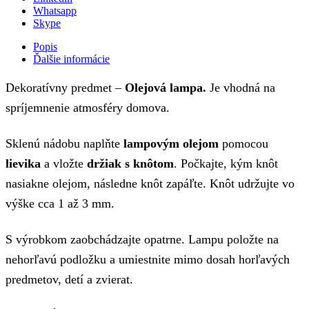
Whatsapp
Skype
Popis
Ďalšie informácie
Dekoratívny predmet –
Olejová lampa.
Je vhodná na
spríjemnenie atmosféry domova.
Sklenú nádobu naplňte
lampovým olejom
pomocou
lievika
a vložte
držiak s knôtom
. Počkajte, kým knôt
nasiakne olejom, následne knôt zapáľte. Knôt udržujte vo
výške cca 1 až 3 mm.
S výrobkom zaobchádzajte opatrne. Lampu položte na
nehorľavú podložku a umiestnite mimo dosah horľavých
predmetov, detí a zvierat.