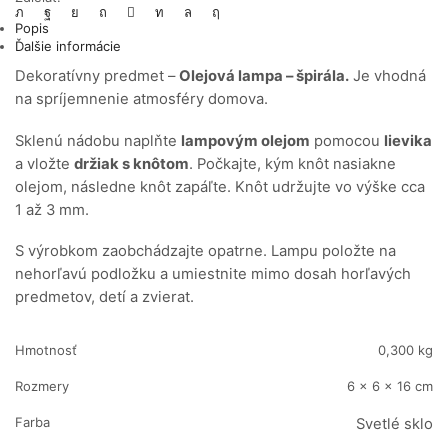
Popis
Ďalšie informácie
Dekoratívny predmet –
Olejová lampa – špirála.
Je vhodná
na spríjemnenie atmosféry domova.
Sklenú nádobu naplňte
lampovým olejom
pomocou
lievika
a vložte
držiak s knôtom
. Počkajte, kým knôt nasiakne
olejom, následne knôt zapáľte. Knôt udržujte vo výške cca
1 až 3 mm.
S výrobkom zaobchádzajte opatrne. Lampu položte na
nehorľavú podložku a umiestnite mimo dosah horľavých
predmetov, detí a zvierat.
Hmotnosť
0,300 kg
Rozmery
6 × 6 × 16 cm
Farba
Svetlé sklo