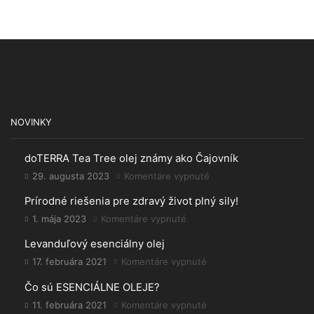
NOVINKY
doTERRA Tea Tree olej známy ako Čajovník
29. augusta 2023
Komentáre vypnuté
na
doTERRA
Prírodné riešenia pre zdravý život plný sily!
Tea
Tree
1. mája 2023
Komentáre vypnuté
na
olej
Prírodné
Levanduľový esenciálny olej
známy
riešenia
ako
pre
17. februára 2021
Komentáre vypnuté
na
Čajovník
zdravý
Levanduľový
Čo sú ESENCIÁLNE OLEJE?
život
esenciálny
plný
olej
11. februára 2021
Komentáre vypnuté
na