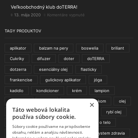
sily!
Čo
Veľkoobchodný klub doTERRA!
sú
ESENCIÁLNE
13. mája 2020
Komentáre vypnuté
na
OLEJE?
Veľkoobchodný
klub
TAGY PRODUKTOV
doTERRA!
aplikator
balzam na pery
boswelia
briliant
Cukríky
difuzer
doter
doTERRA
dotzerra
esenciálny olej
flasticky
frankencise
gulickovy aplikator
jóga
kadidlo
kondicioner
krém
lampion
meta pwr
mydlo
ochrana pred slnkom
olej
×
Táto webová lokalita
opaľovaci krem
opaľovanie
pleť
rybí olej
používa súbory cookie.
sada
spa
Sprej
starostlivosť o telo
Súbory cookie používame na prispôsobenie
obsahu, reklám a analýzu návštevnosti.
stromcek
svietnik
Sviečka
system zdravia