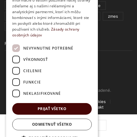
Informácie o vašom používaní našej stránky
sérum
tonikum
Touch
veráge
zdieľame aj s našimi reklamnými a
analytickými partnermi, ktorí ich môžu
vianoce
vianočna sviečka
zazvor
zmes
kombinovať s inými informáciami, ktoré ste
im poskytli alebo ktoré zhromaždili pri
zvoncek
čistiaci gel
šampón
používaní ich služieb.
Zásady ochrany
osobných údajov
FACEBOOK
NEVYHNUTNE POTREBNÉ
VÝKONNOSŤ
CIELENIE
FUNKCIE
© www.lampoil.sk | Všetky práva vyhradené.
NEKLASIFIKOVANÉ
Ochrana osobných údajov
Cookies
Obchodné podmienky
Kontakt
PRIJAŤ VŠETKO
množstvo
Dekoratívne
ODMIETNUŤ VŠETKO
sklo
-