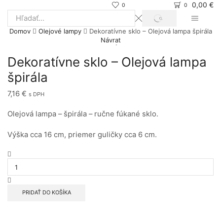
0,00
€
0
0
SEARCH
Search
Domov
Olejové lampy
Dekoratívne sklo – Olejová lampa špirála
input
Návrat
Dekoratívne sklo – Olejová lampa
špirála
7,16
€
s DPH
Olejová lampa – špirála – ručne fúkané sklo.
Výška cca 16 cm, priemer guličky cca 6 cm.
množstvo
Dekoratívne
sklo
-
Olejová
PRIDAŤ DO KOŠÍKA
lampa
špirála